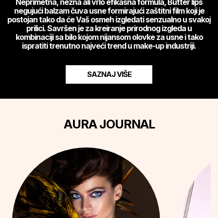
Neprimetna, nežna ali vrlo efikasna formula, Butter lips
negujući balzam čuva usne formirajući zaštitni film koji je
postojan tako da će Vaš osmeh izgledati senzualno u svakoj
prilici. Savršen je za kreiranje prirodnog izgleda u
kombinaciji sa bilo kojom nijansom olovke za usne i tako
ispratiti trenutno najveći trend u make-up industriji.
SAZNAJ VIŠE
AURA JOURNAL