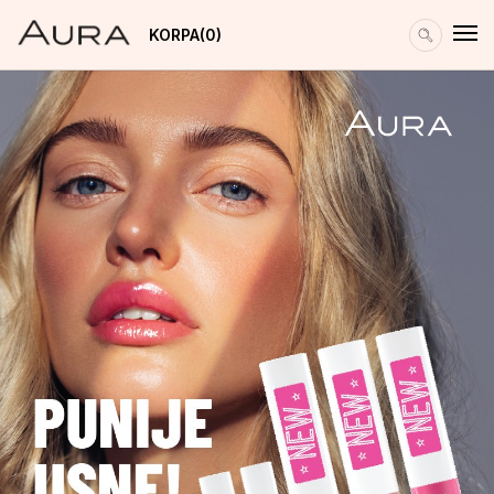
KORPA
0