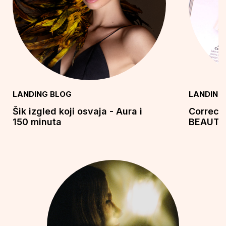
LANDING BLOG
LANDING
Šik izgled koji osvaja - Aura i
Correct
150 minuta
BEAUTY