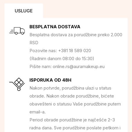
USLUGE
BESPLATNA DOSTAVA
Besplatna dostava za porudžbine preko 2.000
RSD
Pozovite nas: +381 18 589 020
(Radnim danom 08:00 do 15:30)
Pišite nam: online.rs@auramakeup.eu
ISPORUKA OD 48H
Nakon potvrde, porudžbina ulazi u status
obrade. Nakon obrade porudžbine, bićete
obavešteni o statusu Vaše porudžbine putem
email-a.
Period obrade porudžbine je najčešće 2-3
radna dana. Sve porudžbine poslate petkom i