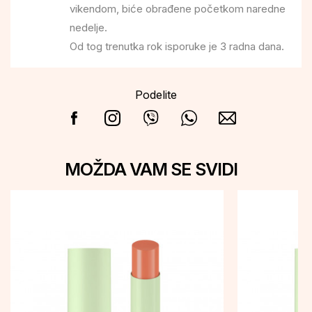
vikendom, biće obrađene početkom naredne
nedelje.
Od tog trenutka rok isporuke je 3 radna dana.
Podelite
MOŽDA VAM SE SVIDI