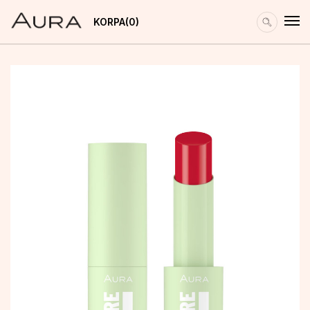
KORPA
0