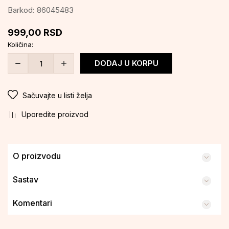
Barkod:
86045483
999,00
RSD
Količina:
DODAJ U KORPU
Sačuvajte u listi želja
Uporedite proizvod
O proizvodu
Sastav
Komentari