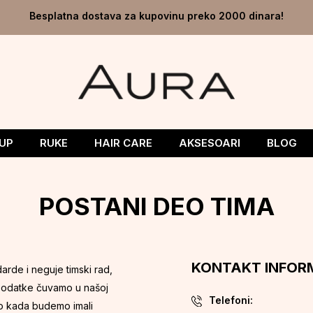
Besplatna dostava za kupovinu preko 2000 dinara!
UP
RUKE
HAIR CARE
AKSESOARI
BLOG
POSTANI DEO TIMA
KONTAKT INFOR
arde i neguje timski rad,
podatke čuvamo u našoj
Telefoni:
mo kada budemo imali