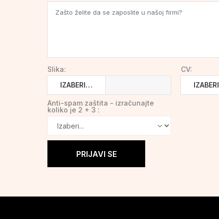
Slika:
CV:
IZABERI…
IZABER
Anti-spam zaštita - izračunajte
koliko je 2 + 3 :
PRIJAVI SE