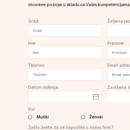
otvorene pozicije u skladu sa Vašim kompetencijama
Grad:
Željena rad
Ime:
Prezime:
Telefon:
Email adre
Datum rođenja:
Završena š
Pol:
Muški
Ženski
Zašto želite da se zaposlite u našoj firmi?