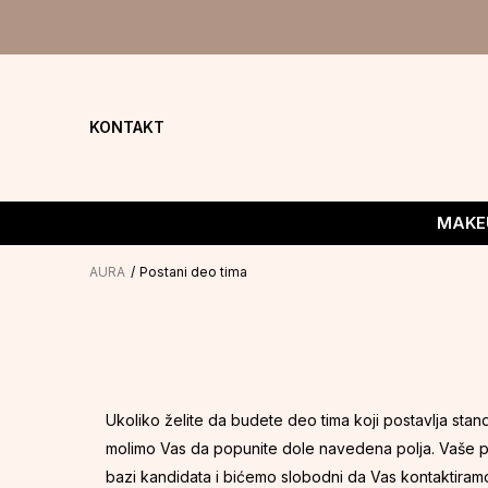
KONTAKT
MAKE
AURA
Postani deo tima
Ukoliko želite da budete deo tima koji postavlja stand
molimo Vas da popunite dole navedena polja. Vaše 
bazi kandidata i bićemo slobodni da Vas kontaktira