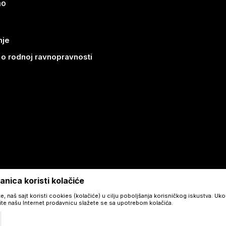
mo
nje
k o rodnoj ravnopravnosti
nica koristi kolačiće
e, naš sajt koristi cookies (kolačiće) u cilju poboljšanja korisničkog iskustva. Uko
tite našu Internet prodavnicu slažete se sa upotrebom kolačića.
©2026
rs.auramakeup.eu
, Izrada
NB SOFT
. Sva prava zadržana.