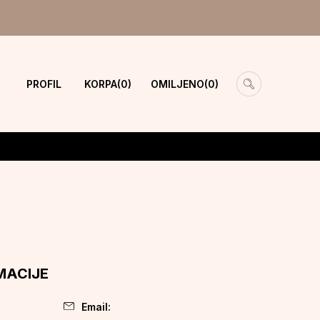
PROFIL
KORPA
OMILJENO
0
0
MACIJE
Email: