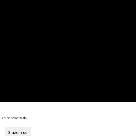
liko nastavite da
Slažem se