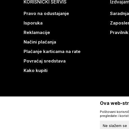
KORISNIČKI SERVIS
Izdvaja
Pravo na odustajanje
Saradnja
Isporuka
Zaposle
Reklamacije
Pravilni
Načini plaćanja
Plaćanje karticama na rate
Povraćaj sredstava
Kako kupiti
Ova web-stra
Poštovani korisnič
pregledate i koris
Ne slažem se