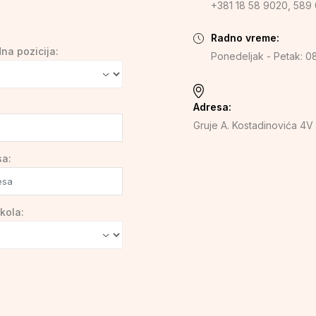
+381 18 58 9020, 589 
.
Radno vreme:
na pozicija:
Ponedeljak - Petak: 08
Adresa:
Gruje A. Kostadinovića 4V
sa:
kola: