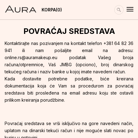
KORPA
0
POVRAĆAJ SREDSTAVA
Kontaktirajte nas pozivanjem na kontakt telefon +381 64 82 36
941 ili nam pošaljite email na adresu:
online.rs@auramakeup.eu podatak Vašeg broja
računa/otpremnice, Vaš JMBG (opciono), broj dinarskog
tekućeg računa i naziv banke u kojoj imate navedeni račun.
Kada dostavite potrebne podatke, biće kreirana
dokumentacija koja će Vam sa procedurom za povraćaj
sredstava biti prosleđena na email adresu koju ste ostavili
prilikom kreiranja porudžbine.
Povraćaj sredstava se vrši isključivo na gore navedeni način,
uplatom na dinarski tekući račun i nije moguće slati novac po
kuriru u gotovini.