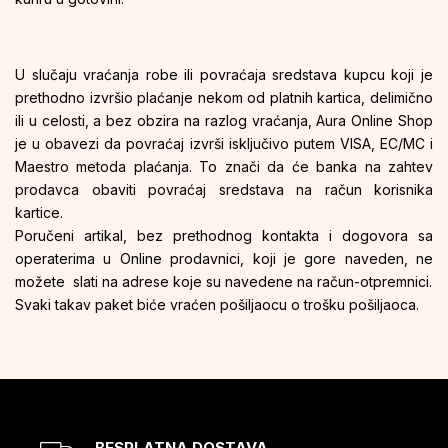
U slučaju vraćanja robe ili povraćaja sredstava kupcu koji je
prethodno izvršio plaćanje nekom od platnih kartica, delimično
ili u celosti, a bez obzira na razlog vraćanja, Aura Online Shop
je u obavezi da povraćaj izvrši isključivo putem VISA, EC/MC i
Maestro metoda plaćanja. To znači da će banka na zahtev
prodavca obaviti povraćaj sredstava na račun korisnika
kartice.
Poručeni artikal, bez prethodnog kontakta i dogovora sa
operaterima u Online prodavnici, koji je gore naveden, ne
možete slati na adrese koje su navedene na račun-otpremnici.
Svaki takav paket biće vraćen pošiljaocu o trošku pošiljaoca.
BESPLATNA DOSTAVA