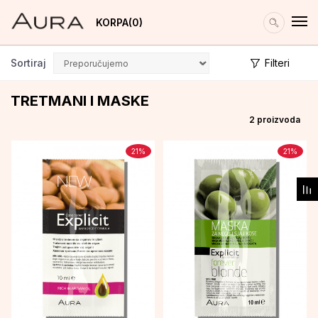
KORPA
0
Sortiraj
Filteri
TRETMANI I MASKE
2
proizvoda
21
%
21
%