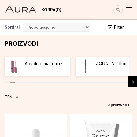
KORPA
0
Sortiraj
Filteri
PROIZVODI
Absolute matte ruž
AQUATINT flomaste
TEN
18
proizvoda