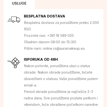
USLUGE
BESPLATNA DOSTAVA
Besplatna dostava za porudžbine preko 2.000
RSD
Pozovite nas: +381 18 589 020
(Radnim danom 08:00 do 15:30)
Pišite nam: online.rs@auramakeup.eu
ISPORUKA OD 48H
Nakon potvrde, porudžbina ulazi u status
obrade. Nakon obrade porudžbine, bićete
obavešteni o statusu Vaše porudžbine putem
email-a.
Period obrade porudžbine je najčešće 2-3
radna dana. Sve porudžbine poslate petkom i
vikendom, biće obrađene početkom naredne