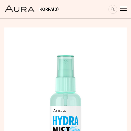
KORPA
0