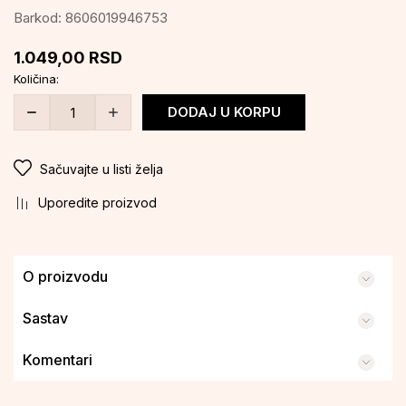
Barkod:
8606019946753
1.049,00
RSD
Količina:
DODAJ U KORPU
Sačuvajte u listi želja
Uporedite proizvod
O proizvodu
Sastav
Komentari