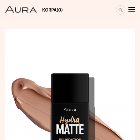
KORPA
0