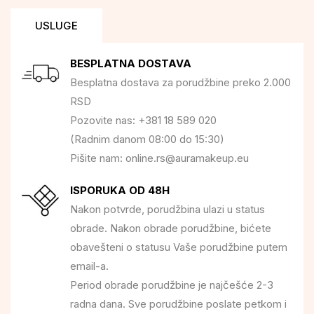
USLUGE
BESPLATNA DOSTAVA
Besplatna dostava za porudžbine preko 2.000
RSD
Pozovite nas: +381 18 589 020
(Radnim danom 08:00 do 15:30)
Pišite nam: online.rs@auramakeup.eu
ISPORUKA OD 48H
Nakon potvrde, porudžbina ulazi u status
obrade. Nakon obrade porudžbine, bićete
obavešteni o statusu Vaše porudžbine putem
email-a.
Period obrade porudžbine je najčešće 2-3
radna dana. Sve porudžbine poslate petkom i