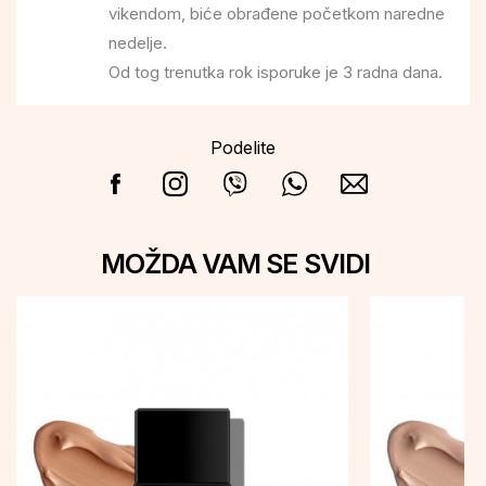
vikendom, biće obrađene početkom naredne
nedelje.
Od tog trenutka rok isporuke je 3 radna dana.
Podelite
MOŽDA VAM SE SVIDI