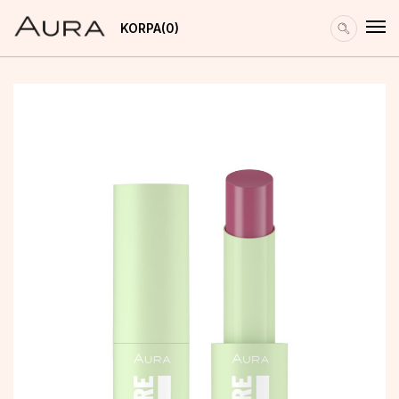
KORPA
0