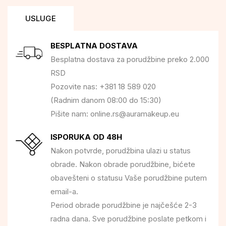
USLUGE
BESPLATNA DOSTAVA
Besplatna dostava za porudžbine preko 2.000
RSD
Pozovite nas: +381 18 589 020
(Radnim danom 08:00 do 15:30)
Pišite nam: online.rs@auramakeup.eu
ISPORUKA OD 48H
Nakon potvrde, porudžbina ulazi u status
obrade. Nakon obrade porudžbine, bićete
obavešteni o statusu Vaše porudžbine putem
email-a.
Period obrade porudžbine je najčešće 2-3
radna dana. Sve porudžbine poslate petkom i