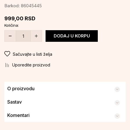
Barkod:
86045445
999,00
RSD
Količina:
DODAJ U KORPU
Sačuvajte u listi želja
Uporedite proizvod
O proizvodu
Sastav
Komentari