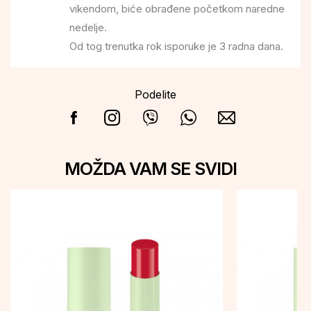
vikendom, biće obrađene početkom naredne
nedelje.
Od tog trenutka rok isporuke je 3 radna dana.
Podelite
MOŽDA VAM SE SVIDI