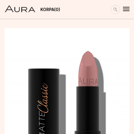
KORPA
0