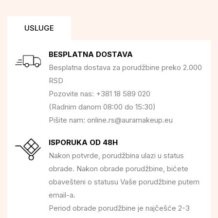
USLUGE
BESPLATNA DOSTAVA
Besplatna dostava za porudžbine preko 2.000
RSD
Pozovite nas: +381 18 589 020
(Radnim danom 08:00 do 15:30)
Pišite nam: online.rs@auramakeup.eu
ISPORUKA OD 48H
Nakon potvrde, porudžbina ulazi u status
obrade. Nakon obrade porudžbine, bićete
obavešteni o statusu Vaše porudžbine putem
email-a.
Period obrade porudžbine je najčešće 2-3