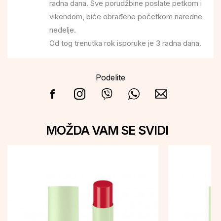
radna dana. Sve porudžbine poslate petkom i
vikendom, biće obrađene početkom naredne
nedelje.
Od tog trenutka rok isporuke je 3 radna dana.
Podelite
MOŽDA VAM SE SVIDI