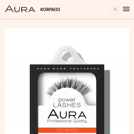
KORPA
0