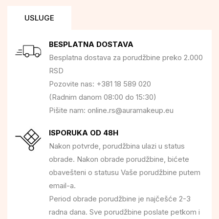
USLUGE
BESPLATNA DOSTAVA
Besplatna dostava za porudžbine preko 2.000
RSD
Pozovite nas: +381 18 589 020
(Radnim danom 08:00 do 15:30)
Pišite nam: online.rs@auramakeup.eu
ISPORUKA OD 48H
Nakon potvrde, porudžbina ulazi u status
obrade. Nakon obrade porudžbine, bićete
obavešteni o statusu Vaše porudžbine putem
email-a.
Period obrade porudžbine je najčešće 2-3
radna dana. Sve porudžbine poslate petkom i