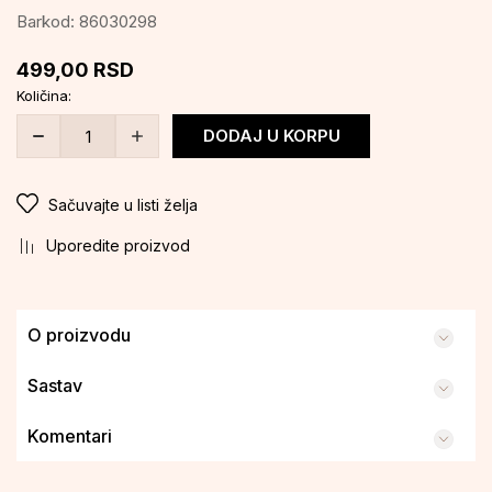
Barkod:
86030298
499,00
RSD
Količina:
DODAJ U KORPU
Sačuvajte u listi želja
Uporedite proizvod
O proizvodu
Sastav
Komentari