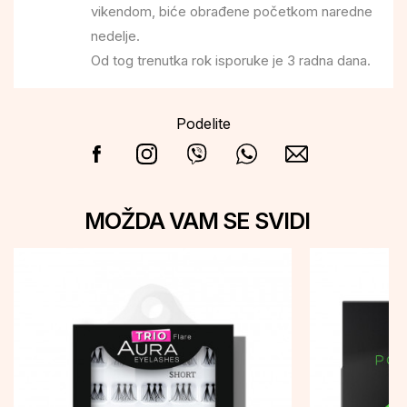
vikendom, biće obrađene početkom naredne
nedelje.
Od tog trenutka rok isporuke je 3 radna dana.
Podelite
MOŽDA VAM SE SVIDI