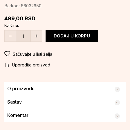
Barkod:
86032650
499,00
RSD
Količina:
DODAJ U KORPU
Sačuvajte u listi želja
Uporedite proizvod
O proizvodu
Sastav
Komentari