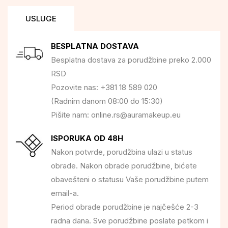
USLUGE
BESPLATNA DOSTAVA
Besplatna dostava za porudžbine preko 2.000
RSD
Pozovite nas: +381 18 589 020
(Radnim danom 08:00 do 15:30)
Pišite nam: online.rs@auramakeup.eu
ISPORUKA OD 48H
Nakon potvrde, porudžbina ulazi u status
obrade. Nakon obrade porudžbine, bićete
obavešteni o statusu Vaše porudžbine putem
email-a.
Period obrade porudžbine je najčešće 2-3
radna dana. Sve porudžbine poslate petkom i