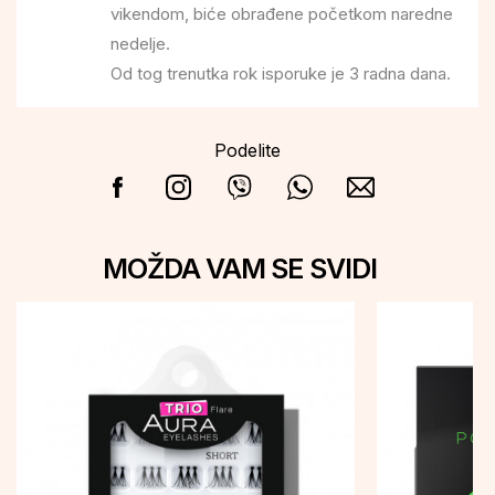
vikendom, biće obrađene početkom naredne
nedelje.
Od tog trenutka rok isporuke je 3 radna dana.
Podelite
MOŽDA VAM SE SVIDI