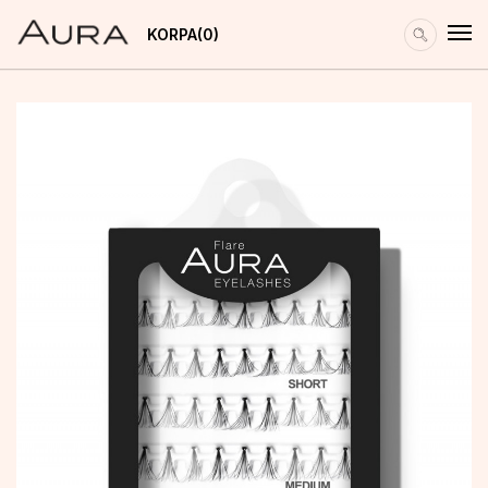
KORPA
0