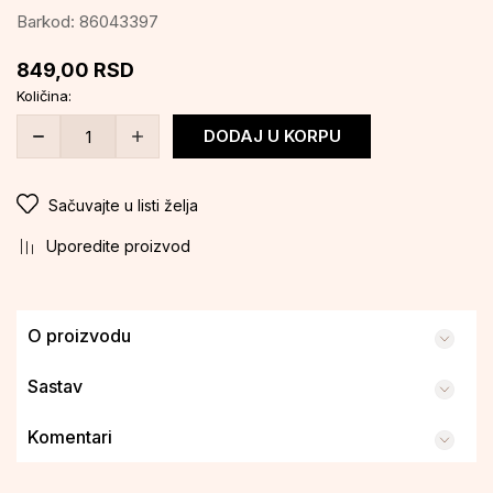
Barkod:
86043397
849,00
RSD
Količina:
DODAJ U KORPU
Sačuvajte u listi želja
Uporedite proizvod
O proizvodu
Sastav
Komentari