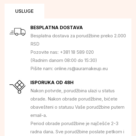
USLUGE
BESPLATNA DOSTAVA
Besplatna dostava za porudžbine preko 2.000
RSD
Pozovite nas: +381 18 589 020
(Radnim danom 08:00 do 15:30)
Pišite nam: online.rs@auramakeup.eu
ISPORUKA OD 48H
Nakon potvrde, porudžbina ulazi u status
obrade. Nakon obrade porudžbine, bićete
obavešteni o statusu Vaše porudžbine putem
email-a.
Period obrade porudžbine je najčešće 2-3
radna dana. Sve porudžbine poslate petkom i