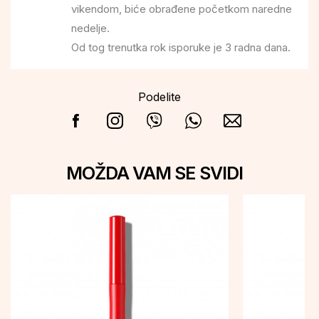
vikendom, biće obrađene početkom naredne
nedelje.
Od tog trenutka rok isporuke je 3 radna dana.
Podelite
MOŽDA VAM SE SVIDI