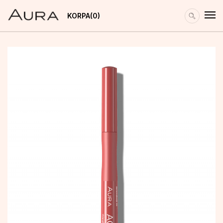
KORPA
0