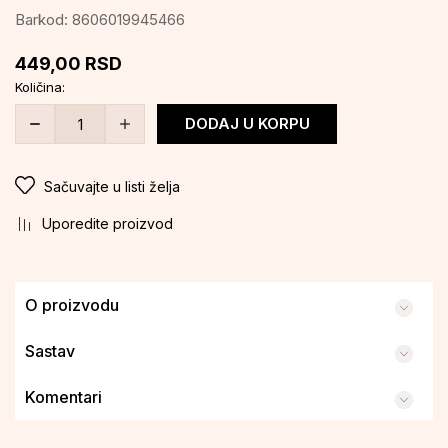
Barkod:
8606019945466
449,00
RSD
Količina:
DODAJ U KORPU
Sačuvajte u listi želja
Uporedite proizvod
O proizvodu
Sastav
Komentari