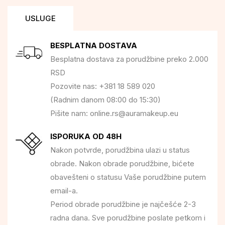
USLUGE
BESPLATNA DOSTAVA
Besplatna dostava za porudžbine preko 2.000
RSD
Pozovite nas: +381 18 589 020
(Radnim danom 08:00 do 15:30)
Pišite nam: online.rs@auramakeup.eu
ISPORUKA OD 48H
Nakon potvrde, porudžbina ulazi u status
obrade. Nakon obrade porudžbine, bićete
obavešteni o statusu Vaše porudžbine putem
email-a.
Period obrade porudžbine je najčešće 2-3
radna dana. Sve porudžbine poslate petkom i