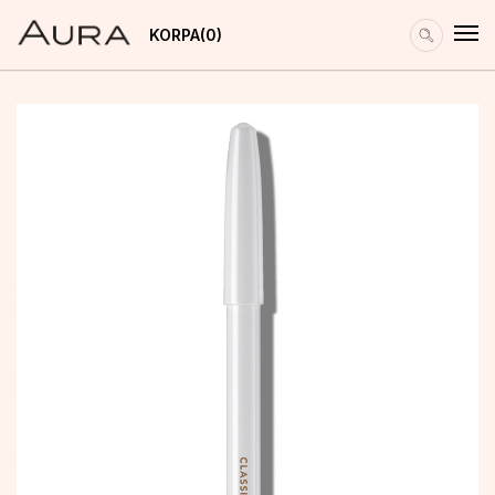
KORPA
0