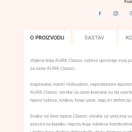
Pode
O PROIZVODU
SASTAV
K
Voljena linija AURA Classic ruževa upoznaje svoj p
za usne AURA Classic.
Inspirisane starim Holivudom, neprolaznom lepot
AURA Classic olovke za usne kreirane su da savr
nijansi ruževa, istaknu tvoje usne, daju im definicij
Svaka od šest nijansi Classic olovke za usta ima svo
asocira na klasiku i lepotu koja odoleva trendovim
i zlatne boje dodaje dobrodošlu dozu glamura svak