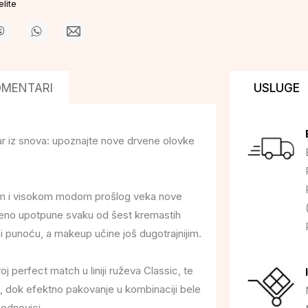
lite
OMENTARI
USLUGE
ar iz snova: upoznajte nove drvene olovke
om i visokom modom prošlog veka nove
šeno upotpune svaku od šest kremastih
u i punoću, a makeup učine još dugotrajnijim.
j perfect match u liniji ruževa Classic, te
a, dok efektno pakovanje u kombinaciji bele
odnevici.