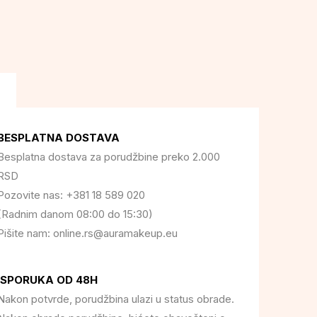
BESPLATNA DOSTAVA
Besplatna dostava za porudžbine preko 2.000
RSD
Pozovite nas: +381 18 589 020
(Radnim danom 08:00 do 15:30)
Pišite nam: online.rs@auramakeup.eu
ISPORUKA OD 48H
Nakon potvrde, porudžbina ulazi u status obrade.