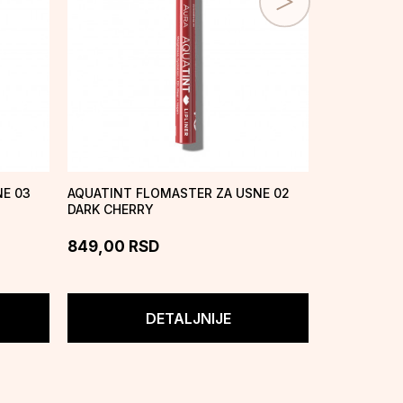
E 03
AQUATINT FLOMASTER ZA USNE 02
AQUATINT 
DARK CHERRY
01FLAME
849,00
RSD
849,00
R
DETALJNIJE