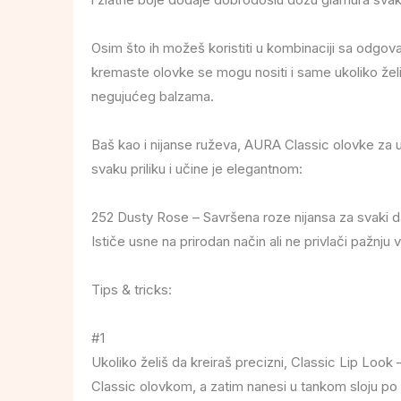
Osim što ih možeš koristiti u kombinaciji sa odgov
kremaste olovke se mogu nositi i same ukoliko želi
negujućeg balzama.
Baš kao i nijanse ruževa, AURA Classic olovke za 
svaku priliku i učine je elegantnom:
252 Dusty Rose – Savršena roze nijansa za svaki 
Ističe usne na prirodan način ali ne privlači pažnju v
Tips & tricks:
#1
Ukoliko želiš da kreiraš precizni, Classic Lip Loo
Classic olovkom, a zatim nanesi u tankom sloju po i