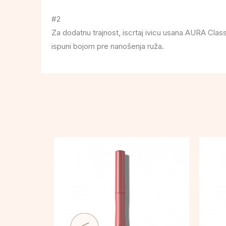
#2
Za dodatnu trajnost, iscrtaj ivicu usana AURA Clas
ispuni bojom pre nanošenja ruža.