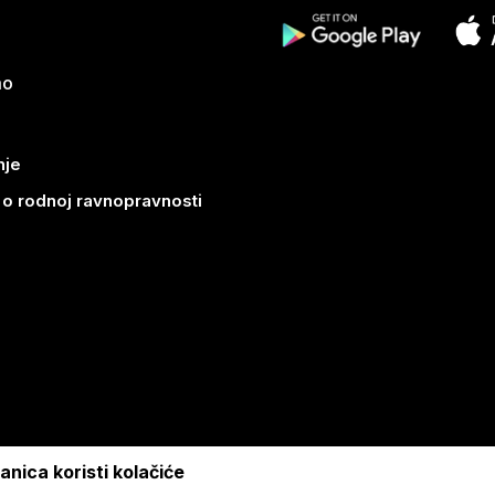
mo
nje
k o rodnoj ravnopravnosti
nica koristi kolačiće