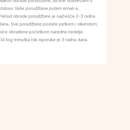
Nakon obrade porudžbine, bićete obavešteni o
statusu Vaše porudžbine putem email-a.
Period obrade porudžbine je najčešće 2-3 radna
dana. Sve porudžbine poslate petkom i vikendom,
biće obrađene početkom naredne nedelje.
Od tog trenutka rok isporuke je 3 radna dana.