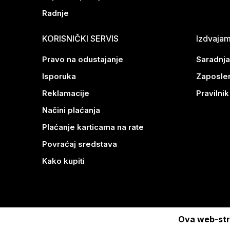
Radnje
KORISNIČKI SERVIS
Izdvaja
Pravo na odustajanje
Saradnja
Isporuka
Zaposle
Reklamacije
Pravilni
Načini plaćanja
Plaćanje karticama na rate
Povraćaj sredstava
Kako kupiti
Ova web-stra