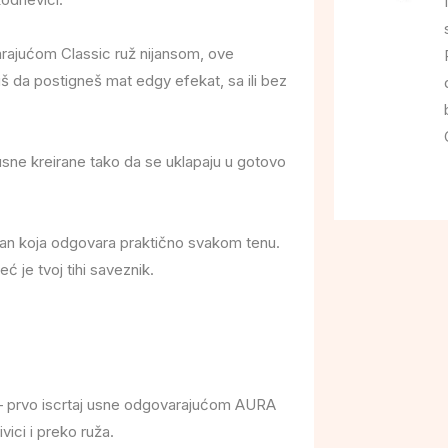
arajućom Classic ruž nijansom, ove
š da postigneš mat edgy efekat, sa ili bez
usne kreirane tako da se uklapaju u gotovo
dan koja odgovara praktično svakom tenu.
eć je tvoj tihi saveznik.
k – prvo iscrtaj usne odgovarajućom AURA
vici i preko ruža.