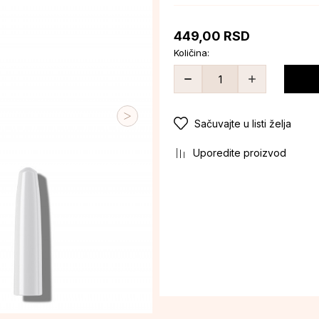
449,00
RSD
Količina:
Sačuvajte u listi želja
Uporedite proizvod