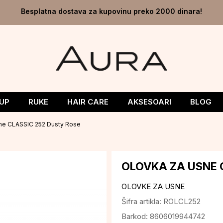
Besplatna dostava za kupovinu preko 2000 dinara!
UP
RUKE
HAIR CARE
AKSESOARI
BLOG
ne CLASSIC 252 Dusty Rose
OLOVKA ZA USNE 
OLOVKE ZA USNE
Šifra artikla:
ROLCL252
Barkod:
8606019944742