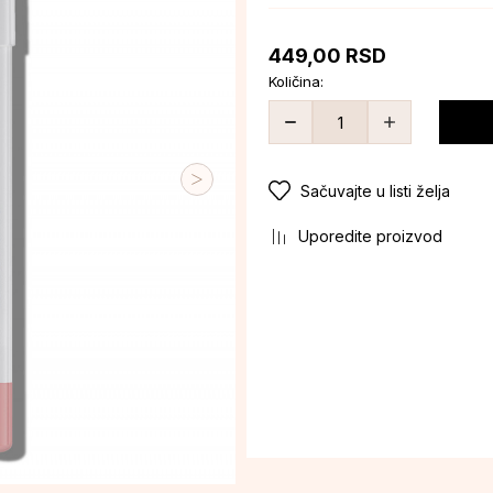
449,00
RSD
Količina:
Sačuvajte u listi želja
Uporedite proizvod