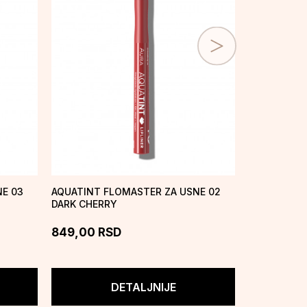
E 03
AQUATINT FLOMASTER ZA USNE 02
AQUATINT 
DARK CHERRY
01FLAME
849,00
RSD
849,00
R
DETALJNIJE