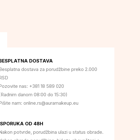
BESPLATNA DOSTAVA
Besplatna dostava za porudžbine preko 2.000
RSD
Pozovite nas: +381 18 589 020
(Radnim danom 08:00 do 15:30)
Pišite nam: online.rs@auramakeup.eu
ISPORUKA OD 48H
Nakon potvrde, porudžbina ulazi u status obrade.