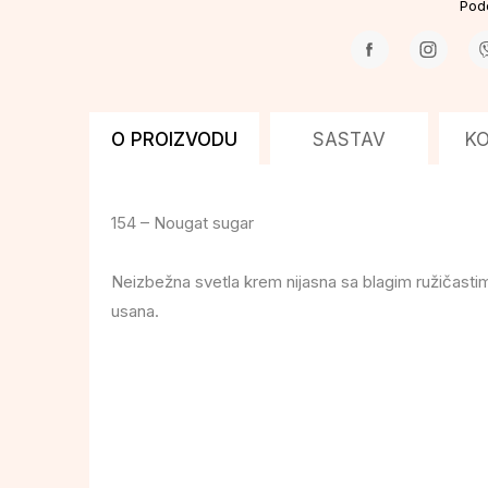
Pode
O PROIZVODU
SASTAV
K
154 – Nougat sugar
Neizbežna svetla krem nijasna sa blagim ružičast
usana.