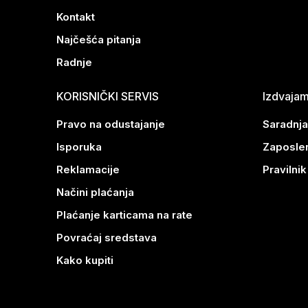
Kontakt
Najčešća pitanja
Radnje
KORISNIČKI SERVIS
Izdvaja
Pravo na odustajanje
Saradnja
Isporuka
Zaposle
Reklamacije
Pravilni
Načini plaćanja
Plaćanje karticama na rate
Povraćaj sredstava
Kako kupiti