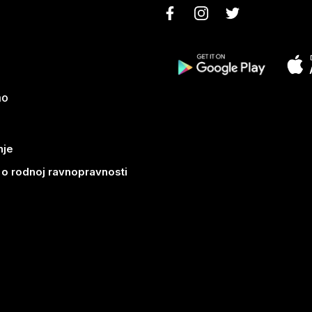
mo
nje
k o rodnoj ravnopravnosti