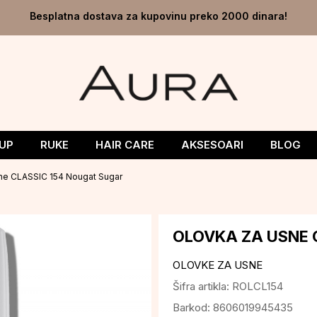
Besplatna dostava za kupovinu preko 2000 dinara!
UP
RUKE
HAIR CARE
AKSESOARI
BLOG
ne CLASSIC 154 Nougat Sugar
OLOVKA ZA USNE 
OLOVKE ZA USNE
Šifra artikla:
ROLCL154
Barkod:
8606019945435