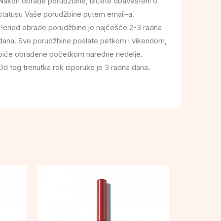
Nakon obrade porudžbine, bićete obavešteni o
statusu Vaše porudžbine putem email-a.
Period obrade porudžbine je najčešće 2-3 radna
dana. Sve porudžbine poslate petkom i vikendom,
biće obrađene početkom naredne nedelje.
Od tog trenutka rok isporuke je 3 radna dana.