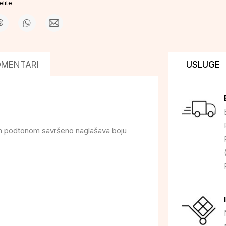
lite
OMENTARI
USLUGE
im podtonom savršeno naglašava boju