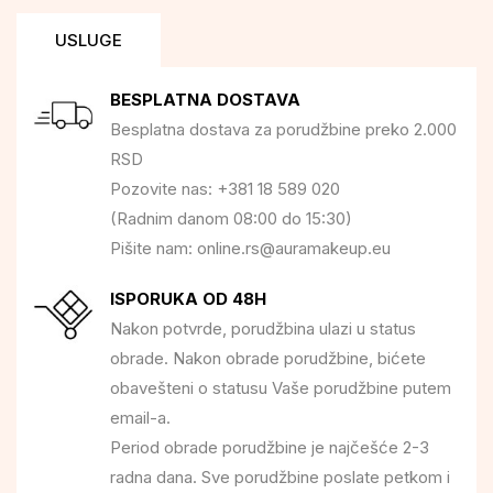
USLUGE
BESPLATNA DOSTAVA
Besplatna dostava za porudžbine preko 2.000
RSD
Pozovite nas: +381 18 589 020
(Radnim danom 08:00 do 15:30)
Pišite nam: online.rs@auramakeup.eu
ISPORUKA OD 48H
Nakon potvrde, porudžbina ulazi u status
obrade. Nakon obrade porudžbine, bićete
obavešteni o statusu Vaše porudžbine putem
email-a.
Period obrade porudžbine je najčešće 2-3
radna dana. Sve porudžbine poslate petkom i