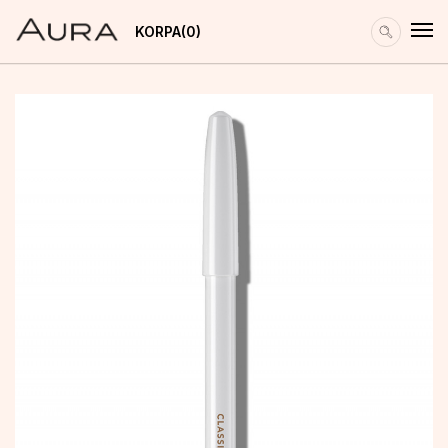
KORPA
0