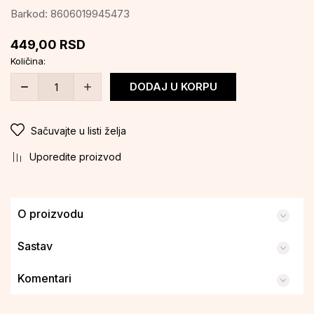
Barkod:
8606019945473
449,00
RSD
Količina:
DODAJ U KORPU
Sačuvajte u listi želja
Uporedite proizvod
O proizvodu
Sastav
Komentari