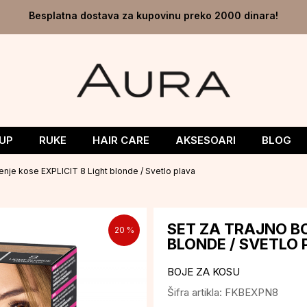
Besplatna dostava za kupovinu preko 2000 dinara!
UP
RUKE
HAIR CARE
AKSESOARI
BLOG
jenje kose EXPLICIT 8 Light blonde / Svetlo plava
SET ZA TRAJNO BO
20
%
BLONDE / SVETLO
BOJE ZA KOSU
Šifra artikla:
FKBEXPN8