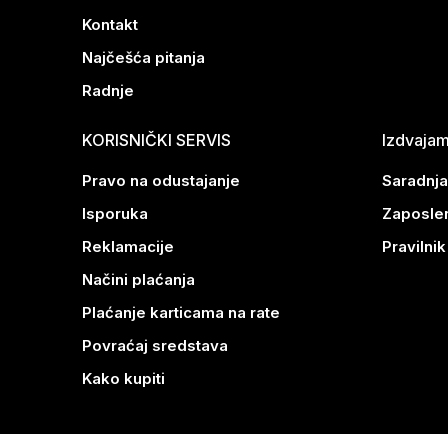
Kontakt
Najčešća pitanja
Radnje
KORISNIČKI SERVIS
Izdvaja
Pravo na odustajanje
Saradnja
Isporuka
Zaposle
Reklamacije
Pravilni
Načini plaćanja
Plaćanje karticama na rate
Povraćaj sredstava
Kako kupiti