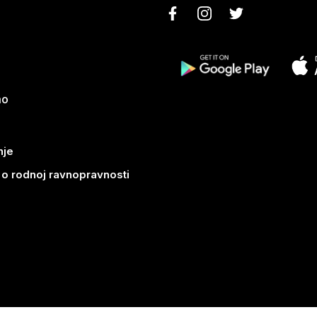
mo
nje
k o rodnoj ravnopravnosti