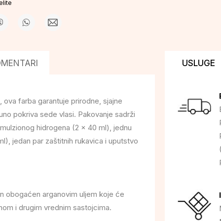
lite
OMENTARI
USLUGE
a farba garantuje prirodne, sjajne
puno pokriva sede vlasi. Pakovanje sadrži
mulzionog hidrogena (2 x 40 ml), jednu
l), jedan par zaštitnih rukavica i uputstvo
etman obogaćen arganovim uljem koje će
tenom i drugim vrednim sastojcima.