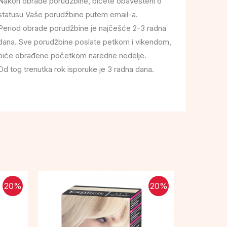
Nakon obrade porudžbine, bićete obavešteni o
statusu Vaše porudžbine putem email-a.
Period obrade porudžbine je najčešće 2-3 radna
dana. Sve porudžbine poslate petkom i vikendom,
biće obrađene početkom naredne nedelje.
Od tog trenutka rok isporuke je 3 radna dana.
20
%
20
%