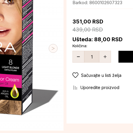
Barkod:
8600102607323
351,00
RSD
439,00
RSD
Ušteda:
88,00
RSD
Količina:
Sačuvajte u listi želja
Uporedite proizvod