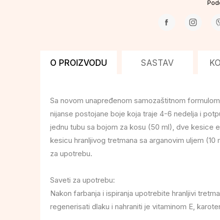
Pode
O PROIZVODU
SASTAV
K
Sa novom unapređenom samozaštitnom formulom, ov
nijanse postojane boje koja traje 4-6 nedelja i pot
jednu tubu sa bojom za kosu (50 ml), dve kesice e
kesicu hranljivog tretmana sa arganovim uljem (10 m
za upotrebu.
Saveti za upotrebu:
Nakon farbanja i ispiranja upotrebite hranljivi tr
regenerisati dlaku i nahraniti je vitaminom E, karo