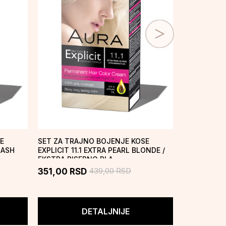
E
SET ZA TRAJNO BOJENJE KOSE
SET ZA TRA
 ASH
EXPLICIT 11.1 EXTRA PEARL BLONDE /
EXPLICIT 11
EKSTRA BISERNO PLA...
PLATINAST
439,00
RSD
351,00
RSD
351,00
R
DETALJNIJE