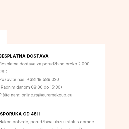
BESPLATNA DOSTAVA
Besplatna dostava za porudžbine preko 2.000
RSD
Pozovite nas: +381 18 589 020
(Radnim danom 08:00 do 15:30)
Pišite nam: online.rs@auramakeup.eu
ISPORUKA OD 48H
Nakon potvrde, porudžbina ulazi u status obrade.