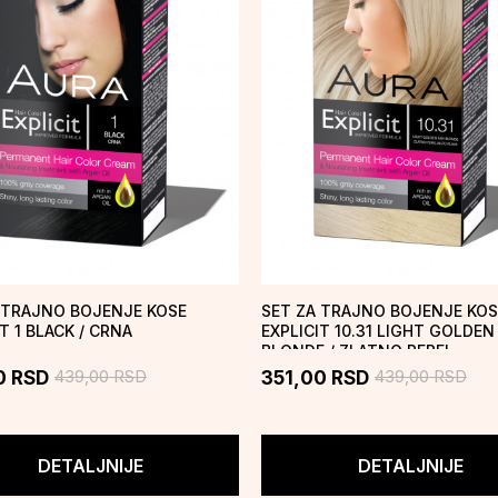
 TRAJNO BOJENJE KOSE
SET ZA TRAJNO BOJENJE KOS
T 1 BLACK / CRNA
EXPLICIT 10.31 LIGHT GOLDEN
BLONDE / ZLATNO PEPEL...
439,00
RSD
439,00
RSD
0
RSD
351,00
RSD
DETALJNIJE
DETALJNIJE