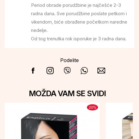
Period obrade porudžbine je najčešće 2-3
radna dana. Sve porudžbine poslate petkom i
vikendom, biće obrađene početkom naredne
nedelje.
Od tog trenutka rok isporuke je 3 radna dana.
Podelite
MOŽDA VAM SE SVIDI
20
%