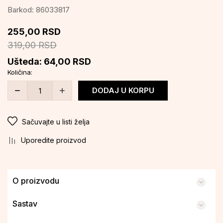
Barkod:
86033817
255,00
RSD
319,00
RSD
Ušteda:
64,00
RSD
Količina:
DODAJ U KORPU
Sačuvajte u listi želja
Uporedite proizvod
O proizvodu
Sastav