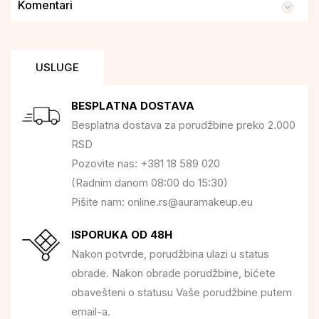
Komentari
USLUGE
BESPLATNA DOSTAVA
Besplatna dostava za porudžbine preko 2.000
RSD
Pozovite nas: +381 18 589 020
(Radnim danom 08:00 do 15:30)
Pišite nam: online.rs@auramakeup.eu
ISPORUKA OD 48H
Nakon potvrde, porudžbina ulazi u status
obrade. Nakon obrade porudžbine, bićete
obavešteni o statusu Vaše porudžbine putem
email-a.