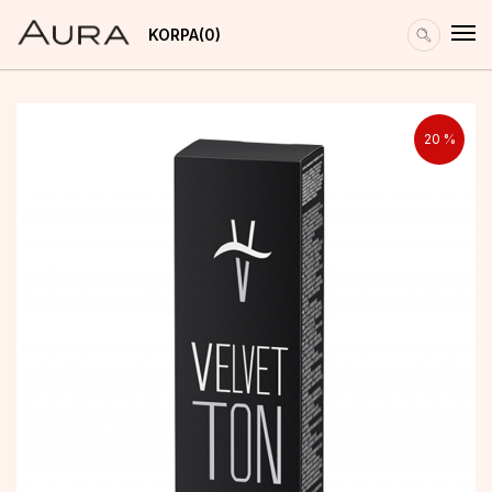
KORPA
0
20
%