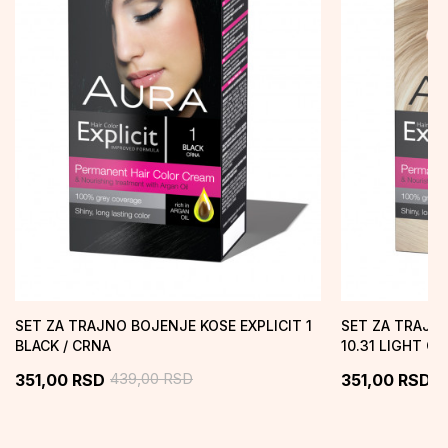
SET ZA TRAJNO BOJENJE KOSE EXPLICIT 1
SET ZA TRAJNO
BLACK / CRNA
10.31 LIGHT G
ZLATNO PEPEL.
439,00
RSD
4
351,00
RSD
351,00
RSD