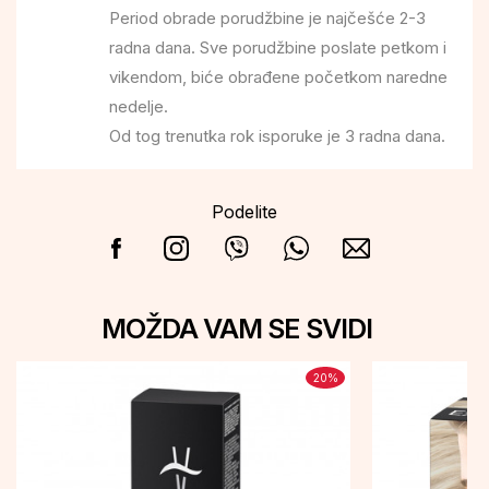
Period obrade porudžbine je najčešće 2-3
radna dana. Sve porudžbine poslate petkom i
vikendom, biće obrađene početkom naredne
nedelje.
Od tog trenutka rok isporuke je 3 radna dana.
Podelite
MOŽDA VAM SE SVIDI
20
%