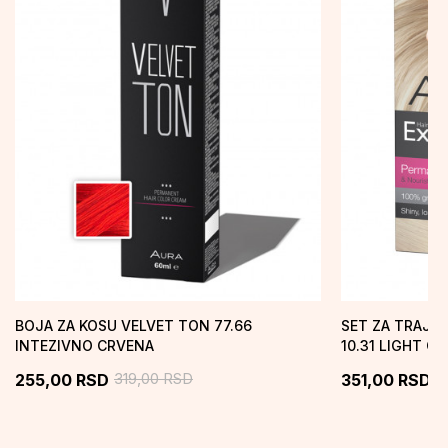
BOJA ZA KOSU VELVET TON 77.66
SET ZA TRAJNO
INTEZIVNO CRVENA
10.31 LIGHT G
ZLATNO PEPEL.
319,00
RSD
4
255,00
RSD
351,00
RSD