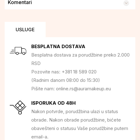
Komentari
USLUGE
BESPLATNA DOSTAVA
Besplatna dostava za porudžbine preko 2.000
RSD
Pozovite nas: +381 18 589 020
(Radnim danom 08:00 do 15:30)
Pišite nam: online.rs@auramakeup.eu
ISPORUKA OD 48H
Nakon potvrde, porudžbina ulazi u status
obrade. Nakon obrade porudžbine, bićete
obavešteni o statusu Vaše porudžbine putem
email-a.