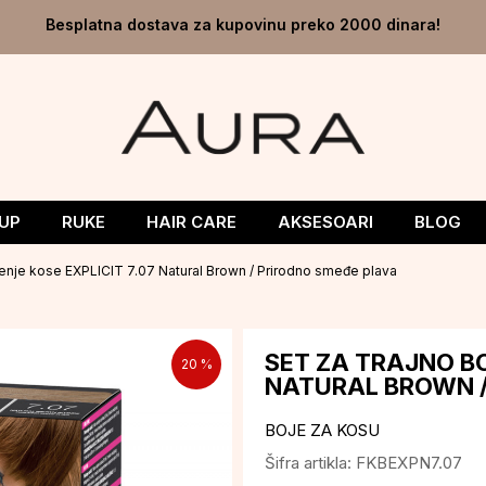
Besplatna dostava za kupovinu preko 2000 dinara!
UP
RUKE
HAIR CARE
AKSESOARI
BLOG
jenje kose EXPLICIT 7.07 Natural Brown / Prirodno smeđe plava
SET ZA TRAJNO BO
20
%
NATURAL BROWN /
BOJE ZA KOSU
Šifra artikla:
FKBEXPN7.07