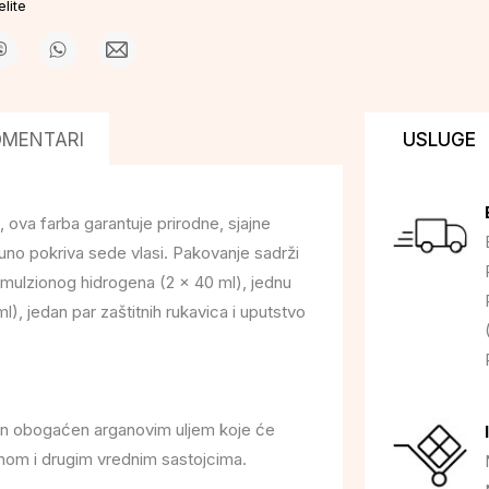
lite
OMENTARI
USLUGE
a farba garantuje prirodne, sjajne
puno pokriva sede vlasi. Pakovanje sadrži
mulzionog hidrogena (2 x 40 ml), jednu
l), jedan par zaštitnih rukavica i uputstvo
etman obogaćen arganovim uljem koje će
tenom i drugim vrednim sastojcima.