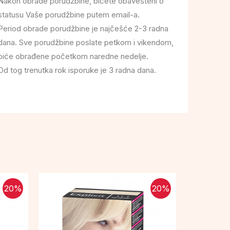
Nakon obrade porudžbine, bićete obavešteni o
statusu Vaše porudžbine putem email-a.
Period obrade porudžbine je najčešće 2-3 radna
dana. Sve porudžbine poslate petkom i vikendom,
biće obrađene početkom naredne nedelje.
Od tog trenutka rok isporuke je 3 radna dana.
20
%
20
%