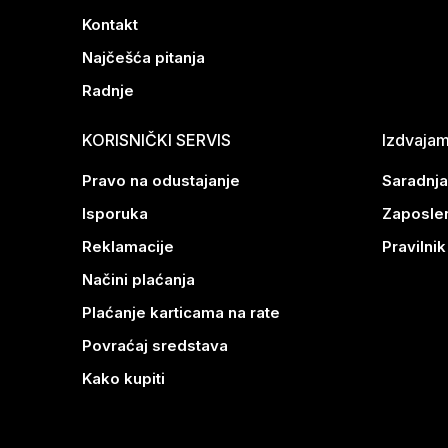
Kontakt
Najčešća pitanja
Radnje
KORISNIČKI SERVIS
Izdvaja
Pravo na odustajanje
Saradnja
Isporuka
Zaposle
Reklamacije
Pravilni
Načini plaćanja
Plaćanje karticama na rate
Povraćaj sredstava
Kako kupiti