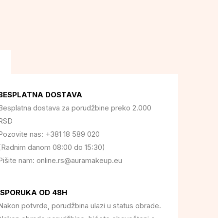
BESPLATNA DOSTAVA
Besplatna dostava za porudžbine preko 2.000
RSD
Pozovite nas: +381 18 589 020
(Radnim danom 08:00 do 15:30)
Pišite nam: online.rs@auramakeup.eu
ISPORUKA OD 48H
Nakon potvrde, porudžbina ulazi u status obrade.