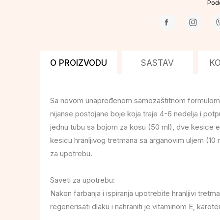
Pode
O PROIZVODU
SASTAV
K
Sa novom unapređenom samozaštitnom formulom, ov
nijanse postojane boje koja traje 4-6 nedelja i pot
jednu tubu sa bojom za kosu (50 ml), dve kesice e
kesicu hranljivog tretmana sa arganovim uljem (10 m
za upotrebu.
Saveti za upotrebu:
Nakon farbanja i ispiranja upotrebite hranljivi tr
regenerisati dlaku i nahraniti je vitaminom E, karo