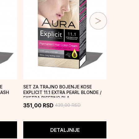
E
SET ZA TRAJNO BOJENJE KOSE
SET ZA TRA
 ASH
EXPLICIT 11.1 EXTRA PEARL BLONDE /
EXPLICIT 11
EKSTRA BISERNO PLA...
PLATINAST
439,00
RSD
351,00
RSD
351,00
R
DETALJNIJE