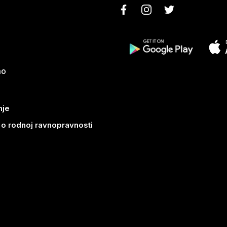
mo
nje
k o rodnoj ravnopravnosti