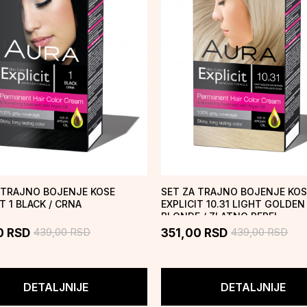
 TRAJNO BOJENJE KOSE
SET ZA TRAJNO BOJENJE KOS
T 1 BLACK / CRNA
EXPLICIT 10.31 LIGHT GOLDEN
BLONDE / ZLATNO PEPEL...
439,00
RSD
439,00
RSD
0
RSD
351,00
RSD
DETALJNIJE
DETALJNIJE