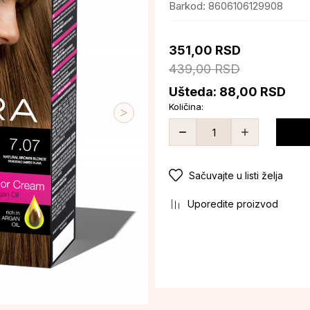
Barkod:
8606106129908
351,00
RSD
439,00
RSD
Ušteda:
88,00
RSD
Količina:
Sačuvajte u listi želja
Uporedite proizvod