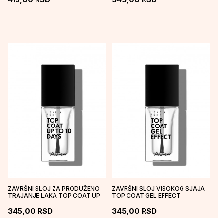
ZAVRŠNI SLOJ ZA PRODUŽENO
ZAVRŠNI SLOJ VISOKOG SJAJA
TRAJANJE LAKA TOP COAT UP
TOP COAT GEL EFFECT
TO 10 DAYS
TRAJANJ...
345,00
RSD
345,00
RSD