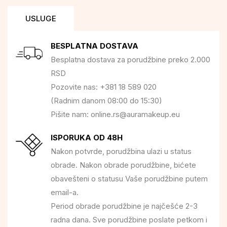
USLUGE
BESPLATNA DOSTAVA
Besplatna dostava za porudžbine preko 2.000
RSD
Pozovite nas: +381 18 589 020
(Radnim danom 08:00 do 15:30)
Pišite nam: online.rs@auramakeup.eu
ISPORUKA OD 48H
Nakon potvrde, porudžbina ulazi u status
obrade. Nakon obrade porudžbine, bićete
obavešteni o statusu Vaše porudžbine putem
email-a.
Period obrade porudžbine je najčešće 2-3
radna dana. Sve porudžbine poslate petkom i