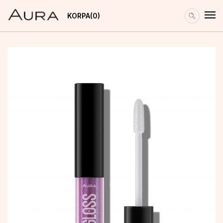
KORPA
0