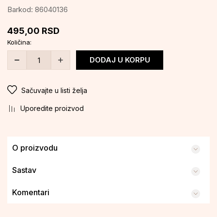
Barkod:
86040136
495,00
RSD
Količina:
DODAJ U KORPU
Sačuvajte u listi želja
Uporedite proizvod
O proizvodu
Sastav
Komentari