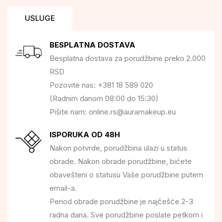
USLUGE
BESPLATNA DOSTAVA
Besplatna dostava za porudžbine preko 2.000
RSD
Pozovite nas: +381 18 589 020
(Radnim danom 08:00 do 15:30)
Pišite nam: online.rs@auramakeup.eu
ISPORUKA OD 48H
Nakon potvrde, porudžbina ulazi u status
obrade. Nakon obrade porudžbine, bićete
obavešteni o statusu Vaše porudžbine putem
email-a.
Period obrade porudžbine je najčešće 2-3
radna dana. Sve porudžbine poslate petkom i