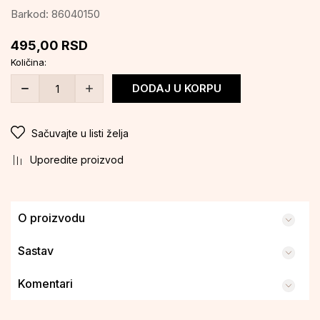
Barkod:
86040150
495,00
RSD
Količina:
DODAJ U KORPU
Sačuvajte u listi želja
Uporedite proizvod
O proizvodu
Sastav
Komentari