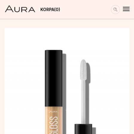
KORPA
0