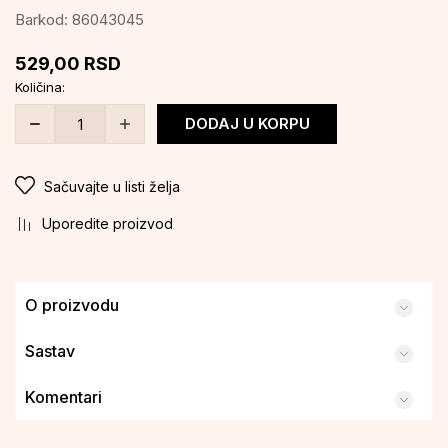
Barkod:
86043045
529,00
RSD
Količina:
DODAJ U KORPU
Sačuvajte u listi želja
Uporedite proizvod
O proizvodu
Sastav
Komentari