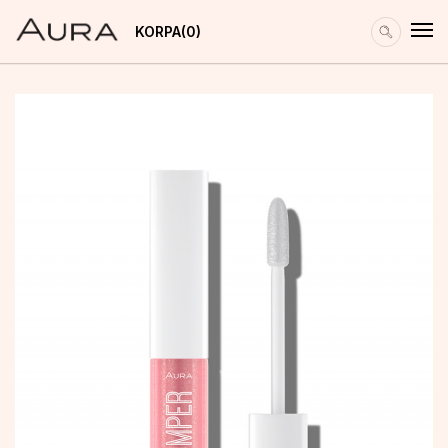
KORPA
0