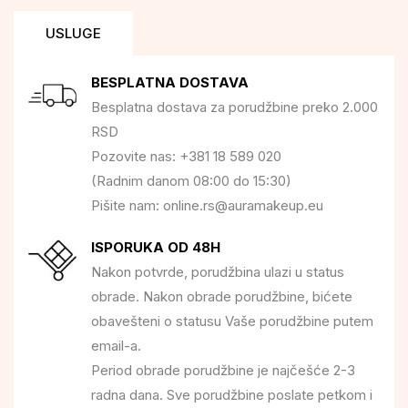
USLUGE
BESPLATNA DOSTAVA
Besplatna dostava za porudžbine preko 2.000
RSD
Pozovite nas: +381 18 589 020
(Radnim danom 08:00 do 15:30)
Pišite nam: online.rs@auramakeup.eu
ISPORUKA OD 48H
Nakon potvrde, porudžbina ulazi u status
obrade. Nakon obrade porudžbine, bićete
obavešteni o statusu Vaše porudžbine putem
email-a.
Period obrade porudžbine je najčešće 2-3
radna dana. Sve porudžbine poslate petkom i