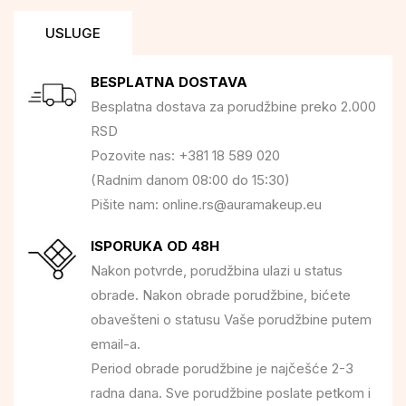
USLUGE
BESPLATNA DOSTAVA
Besplatna dostava za porudžbine preko 2.000
RSD
Pozovite nas: +381 18 589 020
(Radnim danom 08:00 do 15:30)
Pišite nam: online.rs@auramakeup.eu
ISPORUKA OD 48H
Nakon potvrde, porudžbina ulazi u status
obrade. Nakon obrade porudžbine, bićete
obavešteni o statusu Vaše porudžbine putem
email-a.
Period obrade porudžbine je najčešće 2-3
radna dana. Sve porudžbine poslate petkom i