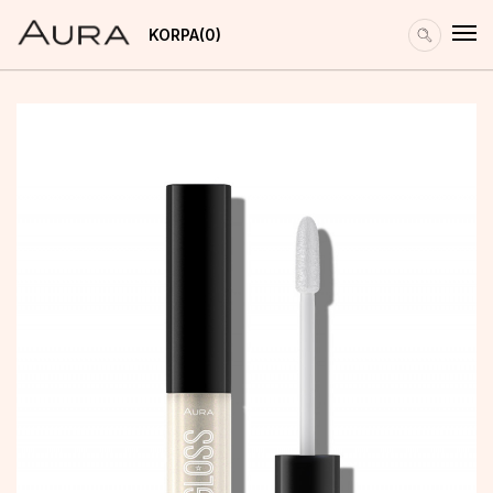
KORPA
0