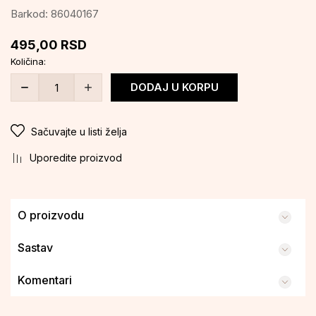
Barkod:
86040167
495,00
RSD
Količina:
DODAJ U KORPU
Sačuvajte u listi želja
Uporedite proizvod
O proizvodu
Sastav
Komentari