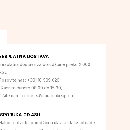
BESPLATNA DOSTAVA
Besplatna dostava za porudžbine preko 2.000
RSD
Pozovite nas: +381 18 589 020
(Radnim danom 08:00 do 15:30)
Pišite nam: online.rs@auramakeup.eu
ISPORUKA OD 48H
Nakon potvrde, porudžbina ulazi u status obrade.