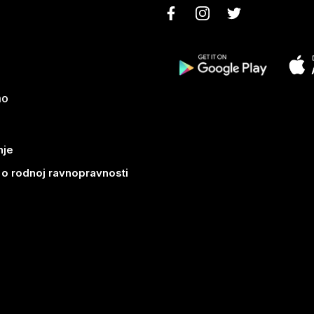
mo
nje
k o rodnoj ravnopravnosti