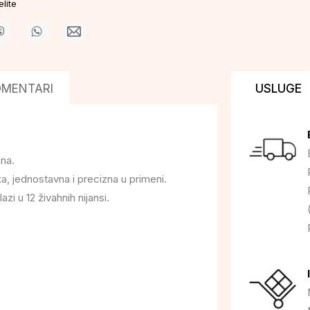
lite
OMENTARI
USLUGE
ana.
a, jednostavna i precizna u primeni.
 u 12 živahnih nijansi.