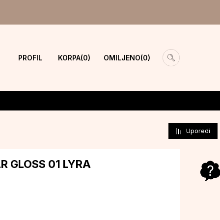
PROFIL
KORPA
OMILJENO
0
0
Uporedi
R GLOSS 01 LYRA