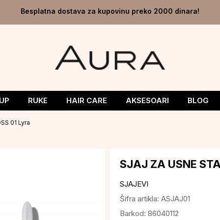
Besplatna dostava za kupovinu preko 2000 dinara!
UP
RUKE
HAIR CARE
AKSESOARI
BLOG
SS 01 Lyra
SJAJ ZA USNE STA
SJAJEVI
Šifra artikla:
ASJAJ01
Barkod:
86040112