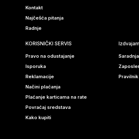
Kontakt
Najčešća pitanja
Radnje
KORISNIČKI SERVIS
Izdvaja
Pravo na odustajanje
Saradnja
Isporuka
Zaposle
Reklamacije
Pravilni
Načini plaćanja
Plaćanje karticama na rate
Povraćaj sredstava
Kako kupiti