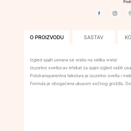
Pode
O PROIZVODU
SASTAV
K
Izgled sjajih usnana se vratio na velika vrata!
Izuzetno svetlucav efekat za sjajni izgled vaših us
Polutransparentna tekstura je izuzetno svetla i mek
Formula je obogaćena ukusom sočnog grožđa. Dolazi