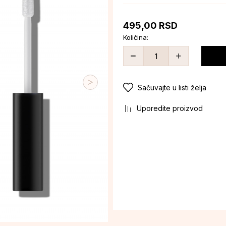
495,00
RSD
Količina:
Sačuvajte u listi želja
Uporedite proizvod