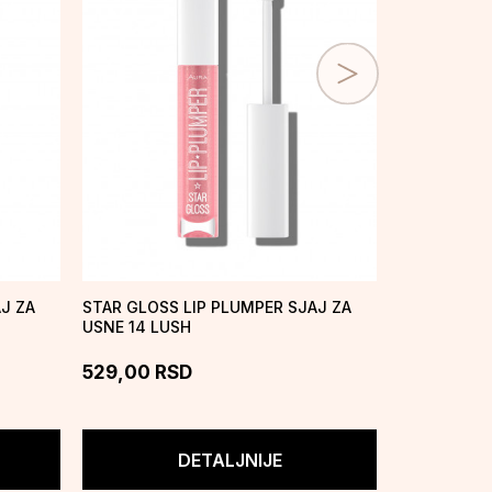
J ZA
STAR GLOSS LIP PLUMPER SJAJ ZA
STAR GLOSS
USNE 14 LUSH
USNE 13 JU
529,00
RSD
529,00
R
DETALJNIJE