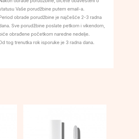
Nakon obrade porudžbine, bićete obavešteni o
statusu Vaše porudžbine putem email-a.
Period obrade porudžbine je najčešće 2-3 radna
dana. Sve porudžbine poslate petkom i vikendom,
biće obrađene početkom naredne nedelje.
Od tog trenutka rok isporuke je 3 radna dana.