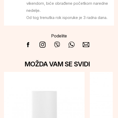
vikendom, biće obrađene početkom naredne
nedelje.
Od tog trenutka rok isporuke je 3 radna dana.
Podelite
MOŽDA VAM SE SVIDI