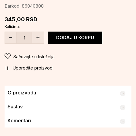
Barkod:
86040808
345,00
RSD
Količina:
DODAJ U KORPU
Sačuvajte u listi želja
Uporedite proizvod
O proizvodu
Sastav
Komentari