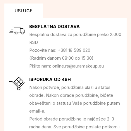
USLUGE
BESPLATNA DOSTAVA
Besplatna dostava za porudžbine preko 2.000
RSD
Pozovite nas: +381 18 589 020
(Radnim danom 08:00 do 15:30)
Pišite nam: online.rs@auramakeup.eu
ISPORUKA OD 48H
Nakon potvrde, porudžbina ulazi u status
obrade. Nakon obrade porudžbine, bićete
obavešteni o statusu Vaše porudžbine putem
email-a.
Period obrade porudžbine je najčešće 2-3
radna dana. Sve porudžbine poslate petkom i