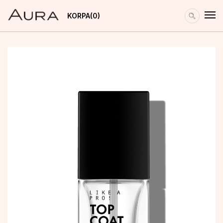
KORPA
0