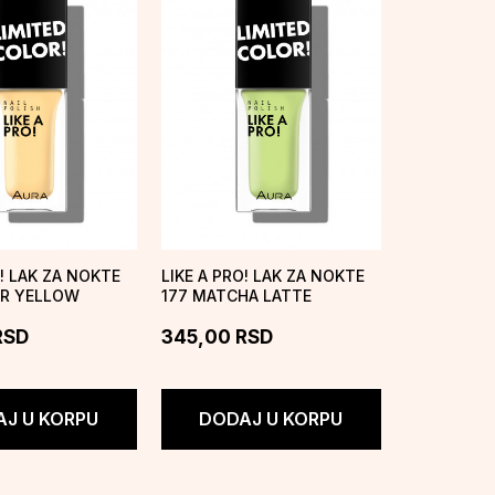
O! LAK ZA NOKTE
LIKE A PRO! LAK ZA NOKTE
ER YELLOW
177 MATCHA LATTE
RSD
345,00
RSD
J U KORPU
DODAJ U KORPU