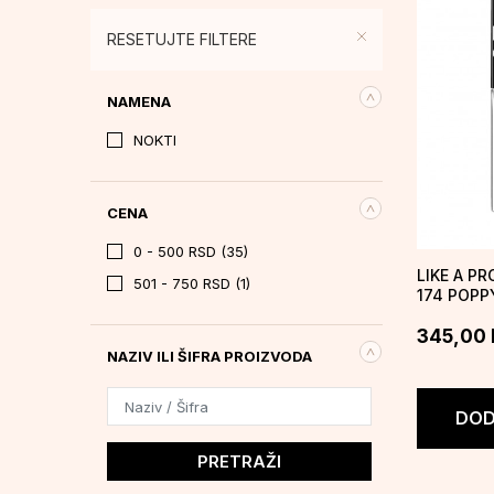
RESETUJTE FILTERE
NAMENA
NOKTI
CENA
0 - 500 RSD (35)
LIKE A PR
501 - 750 RSD (1)
174 POPP
345,00
NAZIV ILI ŠIFRA PROIZVODA
DOD
PRETRAŽI