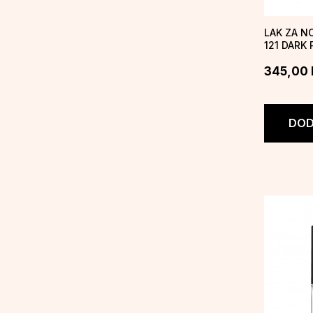
LAK ZA NO
121 DARK
345,00
DOD