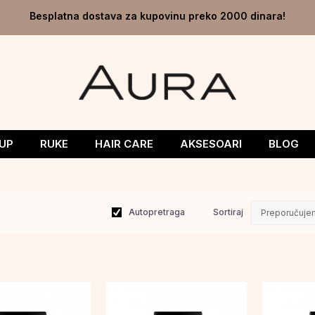
Besplatna dostava za kupovinu preko 2000 dinara!
UP
RUKE
HAIR CARE
AKSESOARI
BLOG
Autopretraga
Sortiraj