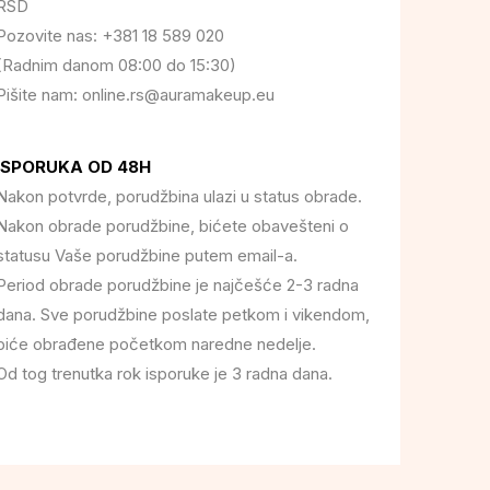
RSD
Pozovite nas: +381 18 589 020
(Radnim danom 08:00 do 15:30)
Pišite nam: online.rs@auramakeup.eu
ISPORUKA OD 48H
Nakon potvrde, porudžbina ulazi u status obrade.
Nakon obrade porudžbine, bićete obavešteni o
statusu Vaše porudžbine putem email-a.
Period obrade porudžbine je najčešće 2-3 radna
dana. Sve porudžbine poslate petkom i vikendom,
biće obrađene početkom naredne nedelje.
Od tog trenutka rok isporuke je 3 radna dana.