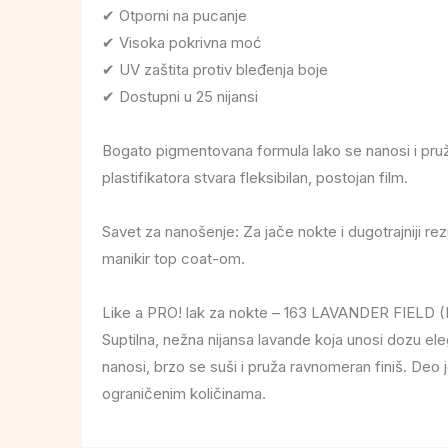
✔ Otporni na pucanje
✔ Visoka pokrivna moć
✔ UV zaštita protiv bleđenja boje
✔ Dostupni u 25 nijansi
Bogato pigmentovana formula lako se nanosi i pruža
plastifikatora stvara fleksibilan, postojan film.
Savet za nanošenje: Za jače nokte i dugotrajniji rez
manikir top coat-om.
Like a PRO! lak za nokte – 163 LAVANDER FIELD (L
Suptilna, nežna nijansa lavande koja unosi dozu ele
nanosi, brzo se suši i pruža ravnomeran finiš. Deo 
ograničenim količinama.