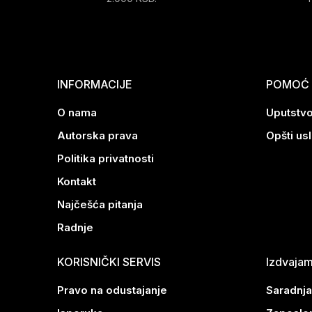
INFORMACIJE
POMOĆ P
O nama
Uputstvo
Autorska prava
Opšti us
Politika privatnosti
Kontakt
Najčešća pitanja
Radnje
KORISNIČKI SERVIS
Izdvaja
Pravo na odustajanje
Saradnja