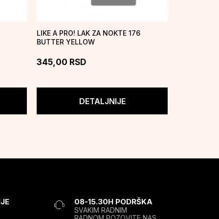
LIKE A PRO! LAK ZA NOKTE 176
LIKE A PRO!
BUTTER YELLOW
345,00
RSD
345,00
R
DETALJNIJE
JE
08-15.30H PODRŠKA
SVAKIM RADNIM
RADNOM POZOVITE NAS