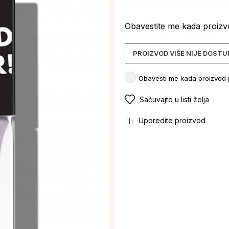
Obavestite me kada proiz
PROIZVOD VIŠE NIJE DOST
Obavesti me kada proizvod
Sačuvajte u listi želja
Uporedite proizvod