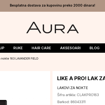
Besplatna dostava za kupovinu preko 2000 dinara!
UP
RUKE
HAIR CARE
AKSESOARI
BLOG
za nokte 163 LAVANDER FIELD
LIKE A PRO! LAK 
LAKOVI ZA NOKTE
Šifra artikla:
CLAKPRO163
Barkod:
86043311