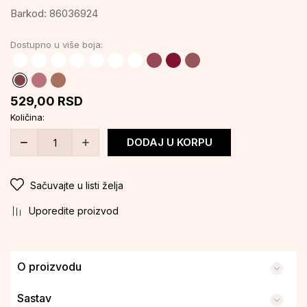
Barkod:
86036924
Dostupno u više boja:
529,00
RSD
Količina:
DODAJ U KORPU
Sačuvajte u listi želja
Uporedite proizvod
O proizvodu
Sastav