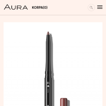
KORPA
0