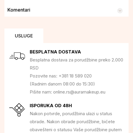
Komentari
USLUGE
BESPLATNA DOSTAVA
Besplatna dostava za porudžbine preko 2.000
RSD
Pozovite nas: +381 18 589 020
(Radnim danom 08:00 do 15:30)
Pišite nam: online.rs@auramakeup.eu
ISPORUKA OD 48H
Nakon potvrde, porudžbina ulazi u status
obrade. Nakon obrade porudžbine, bićete
obavešteni o statusu Vaše porudžbine putem