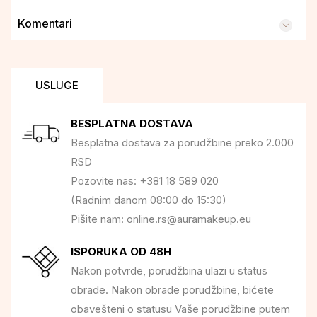
Komentari
USLUGE
BESPLATNA DOSTAVA
Besplatna dostava za porudžbine preko 2.000
RSD
Pozovite nas: +381 18 589 020
(Radnim danom 08:00 do 15:30)
Pišite nam: online.rs@auramakeup.eu
ISPORUKA OD 48H
Nakon potvrde, porudžbina ulazi u status
obrade. Nakon obrade porudžbine, bićete
obavešteni o statusu Vaše porudžbine putem