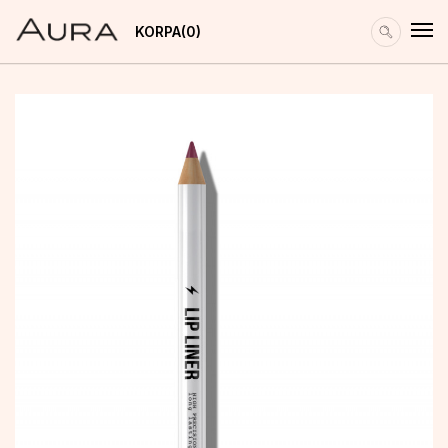
KORPA
0