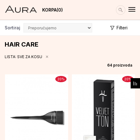
KORPA
0
Sortiraj
Filteri
HAIR CARE
LISTA: SVE ZA KOSU
64
proizvoda
20
%
20
%