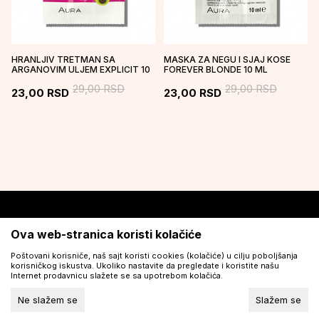
HRANLJIV TRETMAN SA
MASKA ZA NEGU I SJAJ KOSE
ARGANOVIM ULJEM EXPLICIT 10
FOREVER BLONDE 10 ML
ML
29,00
RSD
29,00
RSD
23,00
RSD
23,00
RSD
Ova web-stranica koristi kolačiće
BESPLATNA DOSTAVA
Preuzmite besplatno Aura aplikaciju
ZA PORUDŽBINE PREKO
Poštovani korisniče, naš sajt koristi cookies (kolačiće) u cilju poboljšanja
korisničkog iskustva. Ukoliko nastavite da pregledate i koristite našu
2.000 RSD.
Internet prodavnicu slažete se sa upotrebom kolačića.
Ne slažem se
Slažem se
ISPORUKA OD 48H