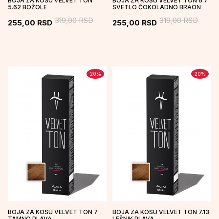
BOJA ZA KOSU VELVET TON
BOJA ZA KOSU VELVET TON 6.7
5.62 BOŽOLE
SVETLO ČOKOLADNO BRAON
319,00
RSD
319,00
RSD
255,00
RSD
255,00
RSD
20
%
20
%
BOJA ZA KOSU VELVET TON 7
BOJA ZA KOSU VELVET TON 7.13
TAMNO PLAVA
LEŠNIK PLAVA