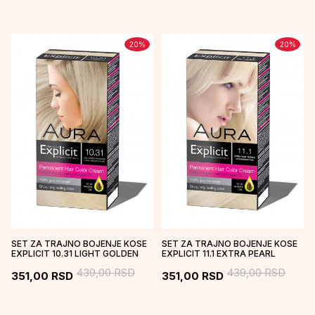
20
%
20
%
SET ZA TRAJNO BOJENJE KOSE
SET ZA TRAJNO BOJENJE KOSE
EXPLICIT 10.31 LIGHT GOLDEN
EXPLICIT 11.1 EXTRA PEARL
ASH BLONDE / ZLATNO PEPEL...
BLONDE / EKSTRA BISERNO PLA...
439,00
RSD
439,00
RSD
351,00
RSD
351,00
RSD