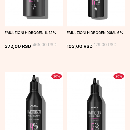
EMULZIONI HIDROGEN 1L 12%
EMULZIONI HIDROGEN 90ML 6%
465,00
RSD
129,00
RSD
372,00
RSD
103,00
RSD
20
%
20
%