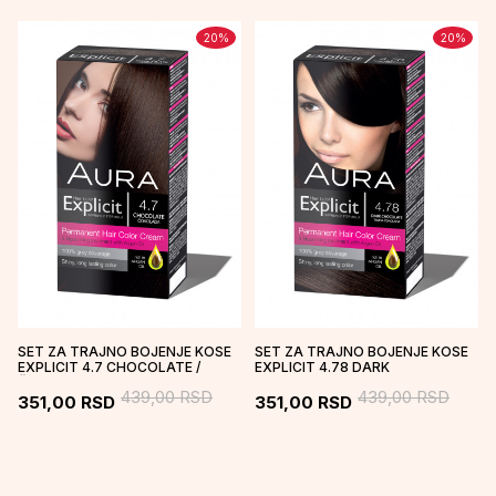
20
%
20
%
SET ZA TRAJNO BOJENJE KOSE
SET ZA TRAJNO BOJENJE KOSE
EXPLICIT 4.7 CHOCOLATE /
EXPLICIT 4.78 DARK
ČOKOLADA
CHOCOLATE / TAMNA
439,00
RSD
439,00
RSD
ČOKOLADA
351,00
RSD
351,00
RSD