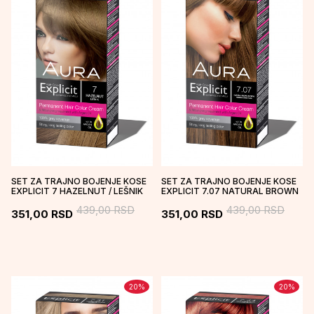
SET ZA TRAJNO BOJENJE KOSE
SET ZA TRAJNO BOJENJE KOSE
EXPLICIT 7 HAZELNUT / LEŠNIK
EXPLICIT 7.07 NATURAL BROWN
/ PRIRODNO SMEĐE PLAVA...
439,00
RSD
439,00
RSD
351,00
RSD
351,00
RSD
20
%
20
%