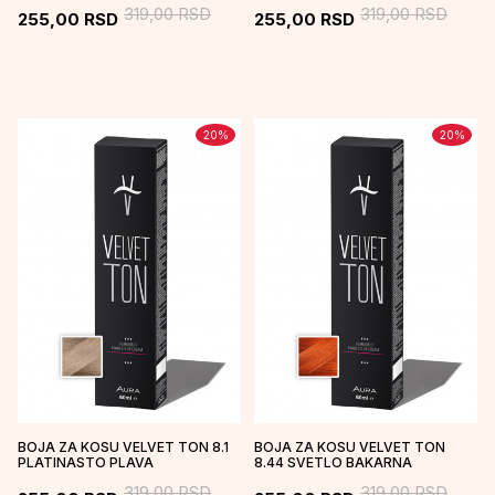
319,00
RSD
319,00
RSD
255,00
RSD
255,00
RSD
20
%
20
%
BOJA ZA KOSU VELVET TON 8.1
BOJA ZA KOSU VELVET TON
PLATINASTO PLAVA
8.44 SVETLO BAKARNA
319,00
RSD
319,00
RSD