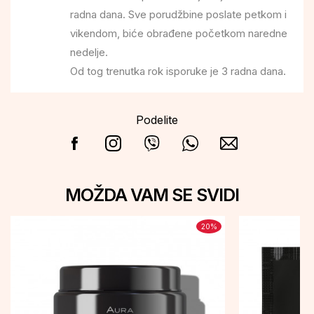
radna dana. Sve porudžbine poslate petkom i
vikendom, biće obrađene početkom naredne
nedelje.
Od tog trenutka rok isporuke je 3 radna dana.
Podelite
MOŽDA VAM SE SVIDI
20
%