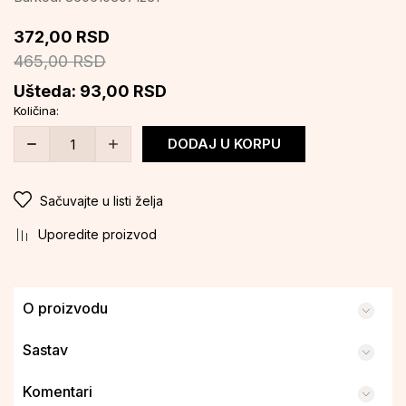
372,00
RSD
465,00
RSD
Ušteda:
93,00
RSD
Količina:
DODAJ U KORPU
Sačuvajte u listi želja
Uporedite proizvod
O proizvodu
Sastav
Komentari