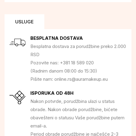
USLUGE
BESPLATNA DOSTAVA
Besplatna dostava za porudžbine preko 2.000
RSD
Pozovite nas: +381 18 589 020
(Radnim danom 08:00 do 15:30)
Pišite nam: online.rs@auramakeup.eu
ISPORUKA OD 48H
Nakon potvrde, porudžbina ulazi u status
obrade. Nakon obrade porudžbine, bićete
obavešteni o statusu Vaše porudžbine putem
email-a.
Period obrade porudžbine je najčešće 2-3