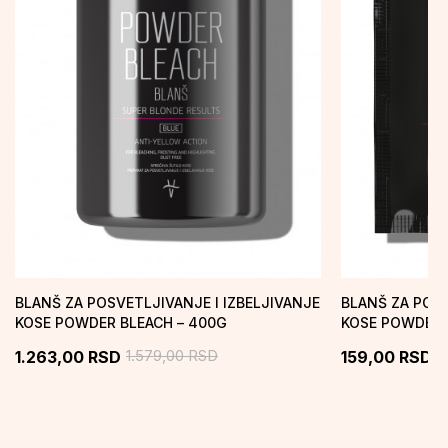
BLANŠ ZA POSVETLJIVANJE I IZBELJIVANJE
BLANŠ ZA POSV
KOSE POWDER BLEACH – 400G
KOSE POWDER 
1.579,00
RSD
1
1.263,00
RSD
159,00
RSD