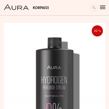
KORPA
0
20
%