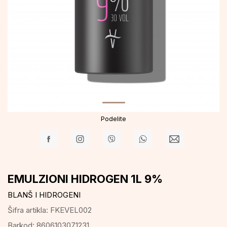
Podelite
EMULZIONI HIDROGEN 1L 9%
BLANŠ I HIDROGENI
Šifra artikla:
FKEVEL002
Barkod:
8606103071231