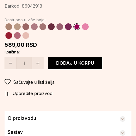
Barkod:
86042918
Dostupno u više boja:
589,00
RSD
Količina:
DODAJ U KORPU
Sačuvajte u listi želja
Uporedite proizvod
O proizvodu
Sastav