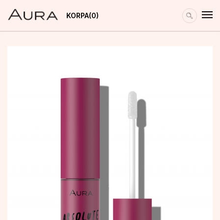
KORPA
0