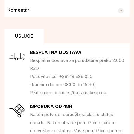
Komentari
USLUGE
BESPLATNA DOSTAVA
Besplatna dostava za porudžbine preko 2.000
RSD
Pozovite nas: +381 18 589 020
(Radnim danom 08:00 do 15:30)
Pišite nam: online.rs@auramakeup.eu
ISPORUKA OD 48H
Nakon potvrde, porudžbina ulazi u status
obrade. Nakon obrade porudžbine, bićete
obavešteni o statusu Vaše porudžbine putem