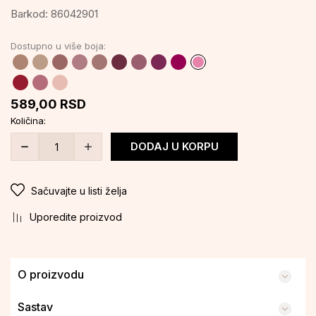
Barkod:
86042901
Dostupno u više boja:
589,00
RSD
Količina:
DODAJ U KORPU
Sačuvajte u listi želja
Uporedite proizvod
O proizvodu
Sastav