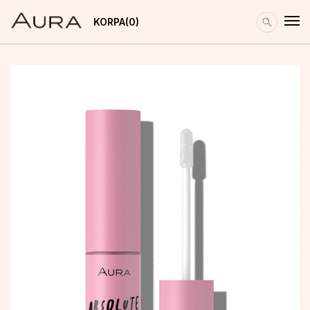
KORPA
0