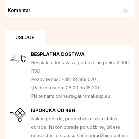
Komentari
USLUGE
BESPLATNA DOSTAVA
Besplatna dostava za porudžbine preko 2.000
RSD
Pozovite nas: +381 18 589 020
(Radnim danom 08:00 do 15:30)
Pišite nam: online.rs@auramakeup.eu
ISPORUKA OD 48H
Nakon potvrde, porudžbina ulazi u status
obrade. Nakon obrade porudžbine, bićete
obavešteni o statusu Vaše porudžbine putem