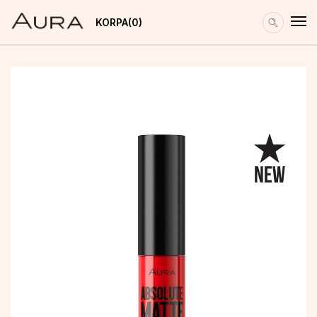
KORPA
0