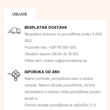
USLUGE
BESPLATNA DOSTAVA
Besplatna dostava za porudžbine preko 2.000
RSD
Pozovite nas: +381 18 589 020
(Radnim danom 08:00 do 15:30)
Pišite nam: online.rs@auramakeup.eu
ISPORUKA OD 48H
Nakon potvrde, porudžbina ulazi u status
obrade. Nakon obrade porudžbine, bićete
obavešteni o statusu Vaše porudžbine putem
email-a.
Period obrade porudžbine je najčešće 2-3