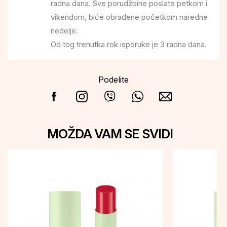
radna dana. Sve porudžbine poslate petkom i
vikendom, biće obrađene početkom naredne
nedelje.
Od tog trenutka rok isporuke je 3 radna dana.
Podelite
MOŽDA VAM SE SVIDI