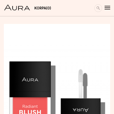
KORPA
0