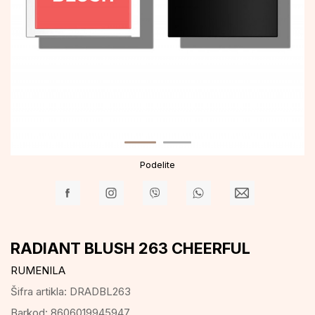
Podelite
RADIANT BLUSH 263 CHEERFUL
RUMENILA
Šifra artikla:
DRADBL263
Barkod:
8606019945947