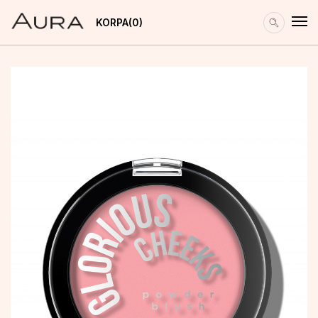
KORPA
0