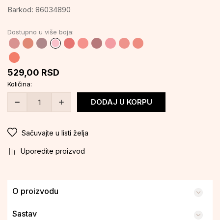
Barkod:
86034890
Dostupno u više boja:
529,00
RSD
Količina:
DODAJ U KORPU
Sačuvajte u listi želja
Uporedite proizvod
O proizvodu
Sastav