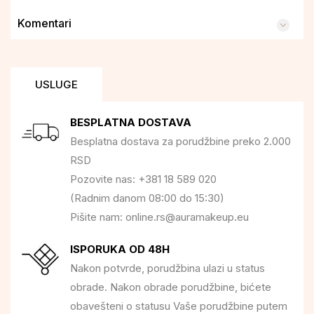
Komentari
USLUGE
BESPLATNA DOSTAVA
Besplatna dostava za porudžbine preko 2.000
RSD
Pozovite nas: +381 18 589 020
(Radnim danom 08:00 do 15:30)
Pišite nam: online.rs@auramakeup.eu
ISPORUKA OD 48H
Nakon potvrde, porudžbina ulazi u status
obrade. Nakon obrade porudžbine, bićete
obavešteni o statusu Vaše porudžbine putem