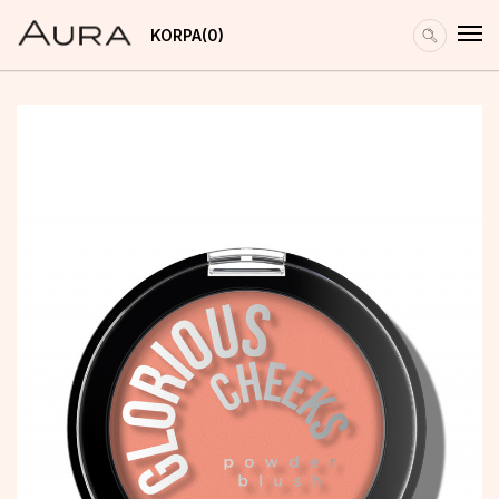
KORPA
0