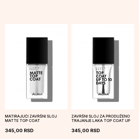
MATIRAJUĆI ZAVRŠNI SLOJ
ZAVRŠNI SLOJ ZA PRODUŽENO
MATTE TOP COAT
TRAJANJE LAKA TOP COAT UP
TO 10 DAYS
TRAJANJ...
345,00
RSD
345,00
RSD