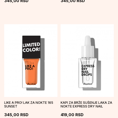
345,00
RSD
345,00
RSD
LIKE A PRO! LAK ZA NOKTE 165
KAPI ZA BRŽE SUŠENJE LAKA ZA
SUNSET
NOKTE EXPRESS DRY NAIL
DROPS
345,00
RSD
419,00
RSD