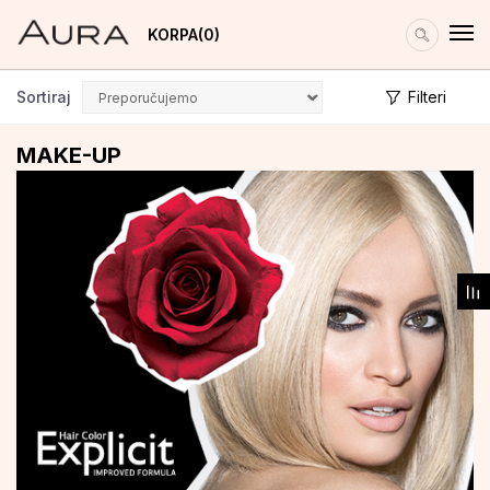
KORPA
0
Sortiraj
Filteri
MAKE-UP