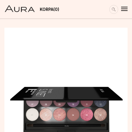
KORPA
0