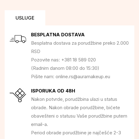
USLUGE
BESPLATNA DOSTAVA
Besplatna dostava za porudžbine preko 2.000
RSD
Pozovite nas: +381 18 589 020
(Radnim danom 08:00 do 15:30)
Pišite nam: online.rs@auramakeup.eu
ISPORUKA OD 48H
Nakon potvrde, porudžbina ulazi u status
obrade. Nakon obrade porudžbine, bićete
obavešteni o statusu Vaše porudžbine putem
email-a.
Period obrade porudžbine je najčešće 2-3