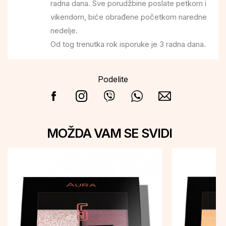
radna dana. Sve porudžbine poslate petkom i
vikendom, biće obrađene početkom naredne
nedelje.
Od tog trenutka rok isporuke je 3 radna dana.
Podelite
MOŽDA VAM SE SVIDI