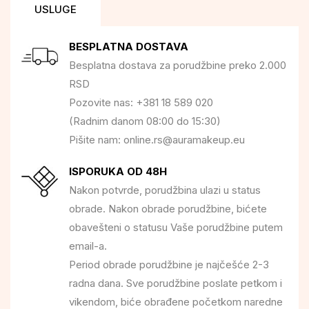
USLUGE
BESPLATNA DOSTAVA
Besplatna dostava za porudžbine preko 2.000
RSD
Pozovite nas: +381 18 589 020
(Radnim danom 08:00 do 15:30)
Pišite nam: online.rs@auramakeup.eu
ISPORUKA OD 48H
Nakon potvrde, porudžbina ulazi u status
obrade. Nakon obrade porudžbine, bićete
obavešteni o statusu Vaše porudžbine putem
email-a.
Period obrade porudžbine je najčešće 2-3
radna dana. Sve porudžbine poslate petkom i
vikendom, biće obrađene početkom naredne