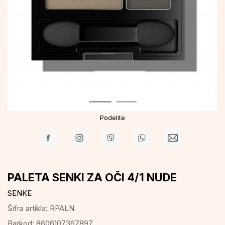
Podelite
PALETA SENKI ZA OČI 4/1 NUDE
SENKE
Šifra artikla:
RPALN
Barkod:
8606107367897