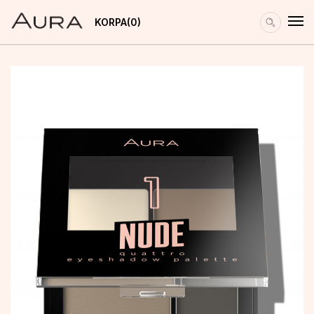
KORPA
0