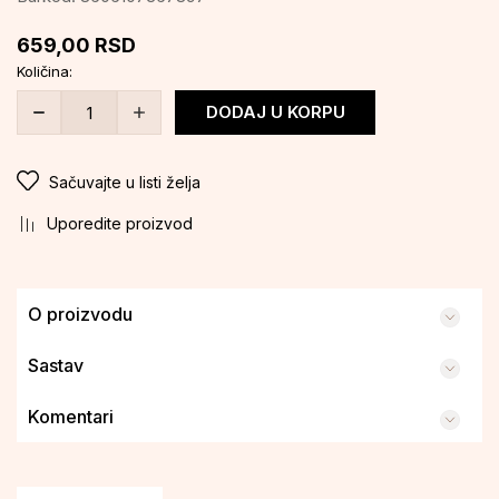
659,00
RSD
Količina:
DODAJ U KORPU
Sačuvajte u listi želja
Uporedite proizvod
O proizvodu
Sastav
Komentari