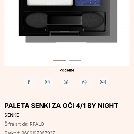
Podelite
PALETA SENKI ZA OČI 4/1 BY NIGHT
SENKE
Šifra artikla:
RPALB
Barkod:
8606107367927