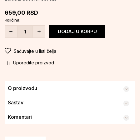
659,00
RSD
Količina:
DODAJ U KORPU
Sačuvajte u listi želja
Uporedite proizvod
O proizvodu
Sastav
Komentari