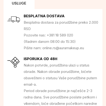
USLUGE
BESPLATNA DOSTAVA
Besplatna dostava za porudžbine preko 2.000
RSD
Pozovite nas: +381 18 589 020
(Radnim danom 08:00 do 15:30)
Pišite nam: online.rs@auramakeup.eu
ISPORUKA OD 48H
Nakon potvrde, porudžbina ulazi u status
obrade. Nakon obrade porudžbine, bićete
obavešteni o statusu Vaše porudžbine putem
email-a.
Period obrade porudžbine je najčešće 2-3
radna dana. Sve porudžbine poslate petkom i
vikendom, biće obrađene početkom naredne