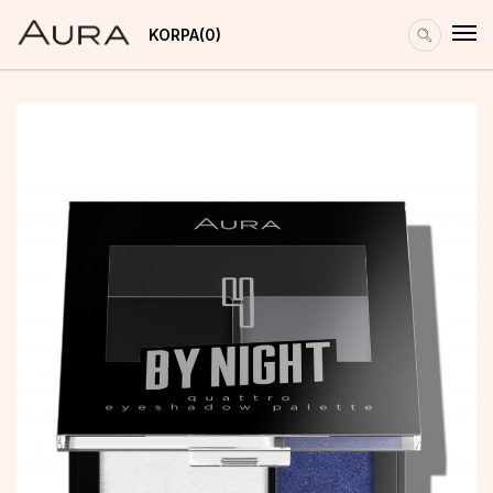
KORPA
0