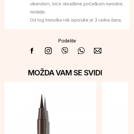
vikendom, biće obrađene početkom naredne
nedelje.
Od tog trenutka rok isporuke je 3 radna dana.
Podelite
MOŽDA VAM SE SVIDI