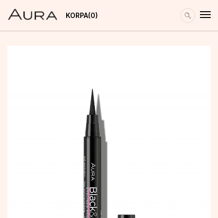
KORPA
0