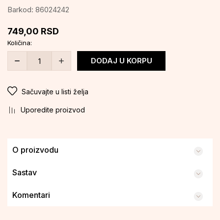
Barkod:
86024242
749,00
RSD
Količina:
DODAJ U KORPU
Sačuvajte u listi želja
Uporedite proizvod
O proizvodu
Sastav
Komentari