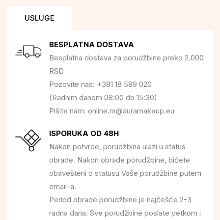
USLUGE
BESPLATNA DOSTAVA
Besplatna dostava za porudžbine preko 2.000
RSD
Pozovite nas: +381 18 589 020
(Radnim danom 08:00 do 15:30)
Pišite nam: online.rs@auramakeup.eu
ISPORUKA OD 48H
Nakon potvrde, porudžbina ulazi u status
obrade. Nakon obrade porudžbine, bićete
obavešteni o statusu Vaše porudžbine putem
email-a.
Period obrade porudžbine je najčešće 2-3
radna dana. Sve porudžbine poslate petkom i