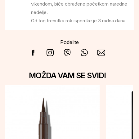
vikendom, biće obrađene početkom naredne
nedelje.
Od tog trenutka rok isporuke je 3 radna dana.
Podelite
MOŽDA VAM SE SVIDI