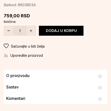
Barkod:
86038034
759,00
RSD
Količina:
DODAJ U KORPU
Sačuvajte u listi želja
Uporedite proizvod
O proizvodu
Sastav
Komentari