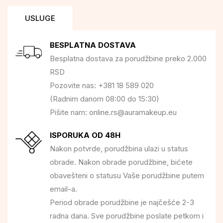
USLUGE
BESPLATNA DOSTAVA
Besplatna dostava za porudžbine preko 2.000
RSD
Pozovite nas: +381 18 589 020
(Radnim danom 08:00 do 15:30)
Pišite nam: online.rs@auramakeup.eu
ISPORUKA OD 48H
Nakon potvrde, porudžbina ulazi u status
obrade. Nakon obrade porudžbine, bićete
obavešteni o statusu Vaše porudžbine putem
email-a.
Period obrade porudžbine je najčešće 2-3
radna dana. Sve porudžbine poslate petkom i