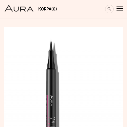
KORPA
0