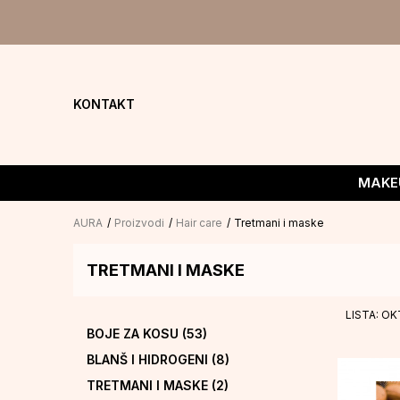
KONTAKT
MAKE
AURA
Proizvodi
Hair care
Tretmani i maske
TRETMANI I MASKE
LISTA: O
BOJE ZA KOSU
(53)
BLANŠ I HIDROGENI
(8)
TRETMANI I MASKE
(2)