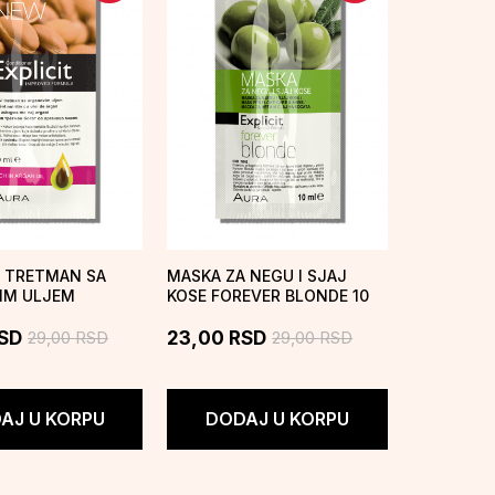
 TRETMAN SA
MASKA ZA NEGU I SJAJ
IM ULJEM
KOSE FOREVER BLONDE 10
10 ML
ML
29,00
RSD
29,00
RSD
SD
23,00
RSD
AJ U KORPU
DODAJ U KORPU