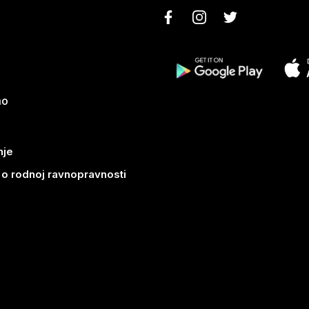
mo
nje
k o rodnoj ravnopravnosti