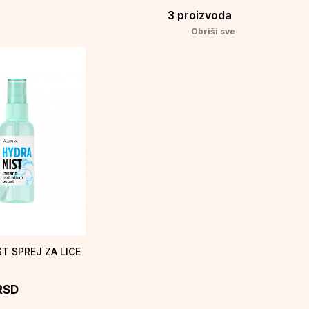
3
proizvoda
Obriši sve
T SPREJ ZA LICE
RSD