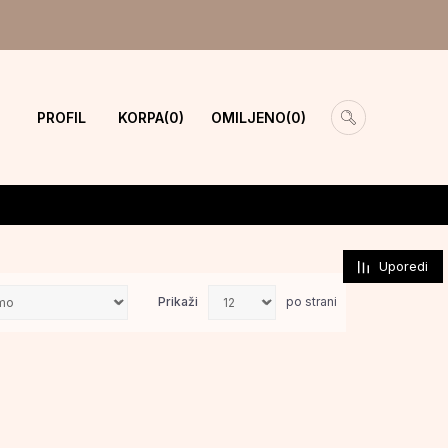
PROFIL
KORPA
OMILJENO
0
0
Uporedi
Prikaži
po strani