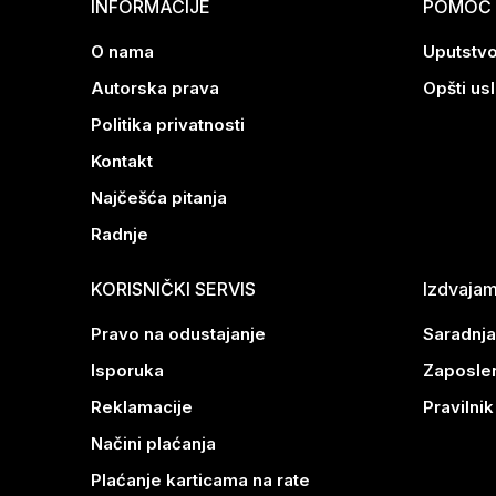
INFORMACIJE
POMOĆ P
O nama
Uputstvo
Autorska prava
Opšti us
Politika privatnosti
Kontakt
Najčešća pitanja
Radnje
KORISNIČKI SERVIS
Izdvaja
Pravo na odustajanje
Saradnja
Isporuka
Zaposle
Reklamacije
Pravilni
Načini plaćanja
Plaćanje karticama na rate