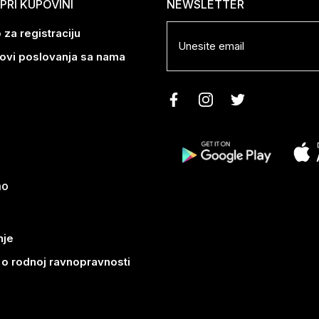
RI KUPOVINI
NEWSLETTER
 za registraciju
lovi poslovanja sa nama
mo
nje
k o rodnoj ravnopravnosti