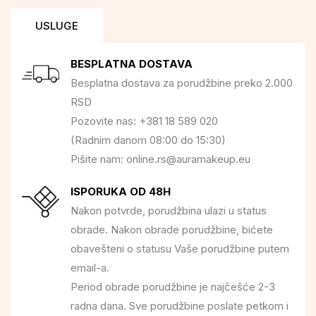
USLUGE
BESPLATNA DOSTAVA
Besplatna dostava za porudžbine preko 2.000
RSD
Pozovite nas: +381 18 589 020
(Radnim danom 08:00 do 15:30)
Pišite nam: online.rs@auramakeup.eu
ISPORUKA OD 48H
Nakon potvrde, porudžbina ulazi u status
obrade. Nakon obrade porudžbine, bićete
obavešteni o statusu Vaše porudžbine putem
email-a.
Period obrade porudžbine je najčešće 2-3
radna dana. Sve porudžbine poslate petkom i