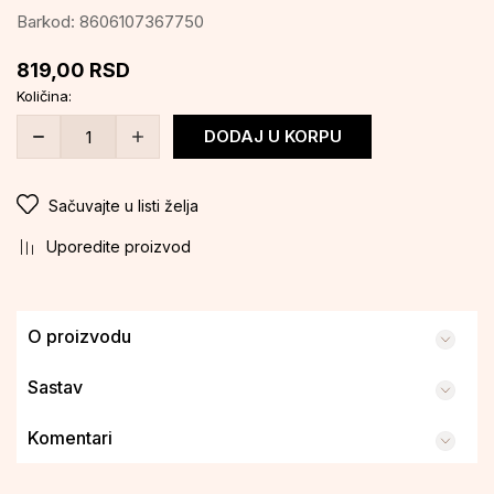
Barkod:
8606107367750
819,00
RSD
Količina:
DODAJ U KORPU
Sačuvajte u listi želja
Uporedite proizvod
O proizvodu
Sastav
Komentari