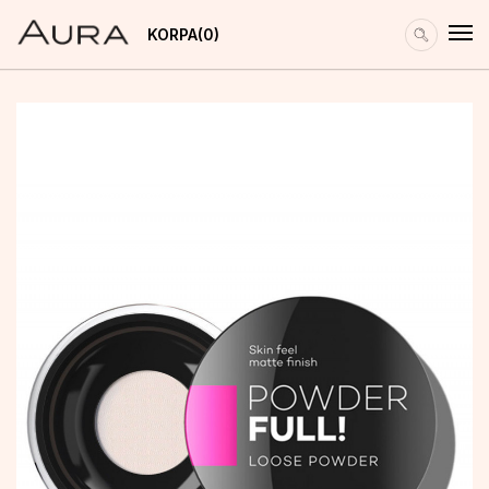
KORPA
0