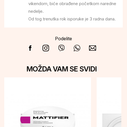
vikendom, biće obrađene početkom naredne
nedelje.
Od tog trenutka rok isporuke je 3 radna dana.
Podelite
MOŽDA VAM SE SVIDI